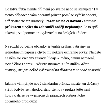
Co když třeba měníte příjmení po svatbě nebo se stěhujete? I v
těchto případech vám dočasný průkaz pomůže vyřešit období,
než dostanete ten klasický.
Pozor ale na cestování - s tímhle
průkazem si výlet do zahraničí raději neplánujte
. Je to spíš
taková první pomoc pro vyřizování na českých úřadech.
Na rozdíl od běžné občanky je tenhle průkaz vytištěný na
jednodušším papíru a chybí mu některé ochranné prvky. Najdete
na něm ale všechny základní údaje - jméno, datum narození,
rodné číslo i adresu.
Některé instituce s ním můžou dělat
drahoty, ale pro běžné vyřizování na úřadech v pohodě poslouží
.
Jakmile vám přijde nový standardní průkaz, musíte ten dočasný
vrátit. Kdyby se náhodou stalo, že nový průkaz ještě není
hotový, dá se ve výjimečných případech platnost toho
dočasného prodloužit.