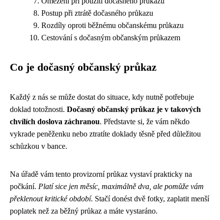
Omezení při použití dočasného průkazu
Postup při ztrátě dočasného průkazu
Rozdíly oproti běžnému občanskému průkazu
Cestování s dočasným občanským průkazem
Co je dočasný občanský průkaz
Každý z nás se může dostat do situace, kdy nutně potřebuje
doklad totožnosti.
Dočasný občanský průkaz je v takových
chvílích doslova záchranou
. Představte si, že vám někdo
vykrade peněženku nebo ztratíte doklady těsně před důležitou
schůzkou v bance.
Na úřadě vám tento provizorní průkaz vystaví prakticky na
počkání.
Platí sice jen měsíc, maximálně dva, ale pomůže vám
překlenout kritické období
. Stačí donést dvě fotky, zaplatit menší
poplatek než za běžný průkaz a máte vystaráno.