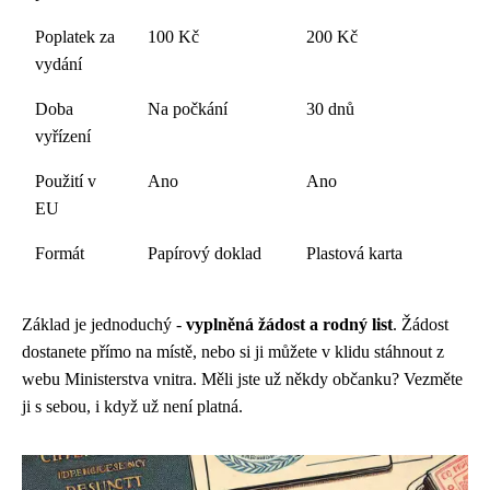
Poplatek za
100 Kč
200 Kč
vydání
Doba
Na počkání
30 dnů
vyřízení
Použití v
Ano
Ano
EU
Formát
Papírový doklad
Plastová karta
Základ je jednoduchý -
vyplněná žádost a rodný list
. Žádost
dostanete přímo na místě, nebo si ji můžete v klidu stáhnout z
webu Ministerstva vnitra. Měli jste už někdy občanku? Vezměte
ji s sebou, i když už není platná.