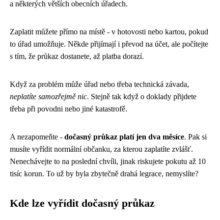
a některých větších obecních úřadech.
Zaplatit můžete přímo na místě - v hotovosti nebo kartou, pokud
to úřad umožňuje. Někde přijímají i převod na účet, ale počítejte
s tím, že průkaz dostanete, až platba dorazí.
Když za problém může úřad nebo třeba technická závada,
neplatíte samozřejmě nic
. Stejně tak když o doklady přijdete
třeba při povodni nebo jiné katastrofě.
A nezapomeňte -
dočasný průkaz platí jen dva měsíce
. Pak si
musíte vyřídit normální občanku, za kterou zaplatíte zvlášť.
Nenechávejte to na poslední chvíli, jinak riskujete pokutu až 10
tisíc korun. To už by byla zbytečně drahá legrace, nemyslíte?
Kde lze vyřídit dočasný průkaz