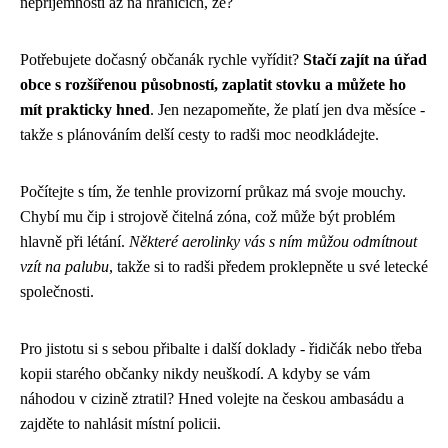
nepříjemnosti až na hranicích, že?
Potřebujete dočasný občanák rychle vyřídit?
Stačí zajít na úřad
obce s rozšířenou působností, zaplatit stovku a můžete ho
mít prakticky hned
. Jen nezapomeňte, že platí jen dva měsíce -
takže s plánováním delší cesty to radši moc neodkládejte.
Počítejte s tím, že tenhle provizorní průkaz má svoje mouchy.
Chybí mu čip i strojově čitelná zóna, což může být problém
hlavně při létání.
Některé aerolinky vás s ním můžou odmítnout
vzít na palubu
, takže si to radši předem proklepněte u své letecké
společnosti.
Pro jistotu si s sebou přibalte i další doklady - řidičák nebo třeba
kopii starého občanky nikdy neuškodí. A kdyby se vám
náhodou v cizině ztratil? Hned volejte na českou ambasádu a
zajděte to nahlásit místní policii.