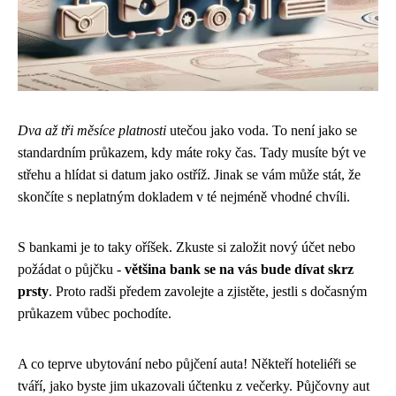
Dva až tři měsíce platnosti
utečou jako voda. To není jako se
standardním průkazem, kdy máte roky čas. Tady musíte být ve
střehu a hlídat si datum jako ostříž. Jinak se vám může stát, že
skončíte s neplatným dokladem v té nejméně vhodné chvíli.
S bankami je to taky oříšek. Zkuste si založit nový účet nebo
požádat o půjčku -
většina bank se na vás bude dívat skrz
prsty
. Proto radši předem zavolejte a zjistěte, jestli s dočasným
průkazem vůbec pochodíte.
A co teprve ubytování nebo půjčení auta! Někteří hoteliéři se
tváří, jako byste jim ukazovali účtenku z večerky. Půjčovny aut