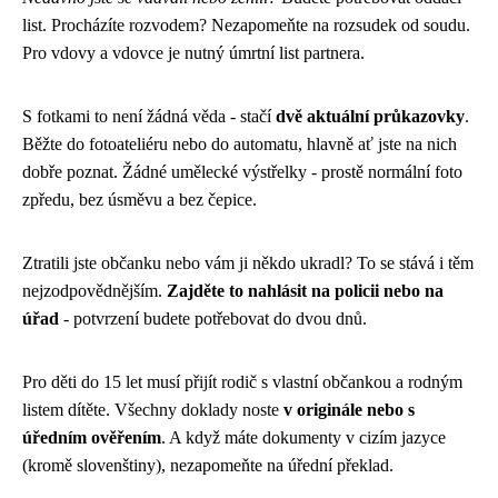
list. Procházíte rozvodem? Nezapomeňte na rozsudek od soudu.
Pro vdovy a vdovce je nutný úmrtní list partnera.
S fotkami to není žádná věda - stačí
dvě aktuální průkazovky
.
Běžte do fotoateliéru nebo do automatu, hlavně ať jste na nich
dobře poznat. Žádné umělecké výstřelky - prostě normální foto
zpředu, bez úsměvu a bez čepice.
Ztratili jste občanku nebo vám ji někdo ukradl? To se stává i těm
nejzodpovědnějším.
Zajděte to nahlásit na policii nebo na
úřad
- potvrzení budete potřebovat do dvou dnů.
Pro děti do 15 let musí přijít rodič s vlastní občankou a rodným
listem dítěte. Všechny doklady noste
v originále nebo s
úředním ověřením
. A když máte dokumenty v cizím jazyce
(kromě slovenštiny), nezapomeňte na úřední překlad.