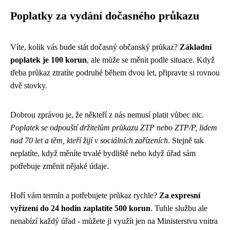
Poplatky za vydání dočasného průkazu
Víte, kolik vás bude stát dočasný občanský průkaz?
Základní
poplatek je 100 korun
, ale může se měnit podle situace. Když
třeba průkaz ztratíte podruhé během dvou let, připravte si rovnou
dvě stovky.
Dobrou zprávou je, že někteří z nás nemusí platit vůbec nic.
Poplatek se odpouští držitelům průkazu ZTP nebo ZTP/P, lidem
nad 70 let a těm, kteří žijí v sociálních zařízeních
. Stejně tak
neplatíte, když měníte trvalé bydliště nebo když úřad sám
potřebuje změnit nějaké údaje.
Hoří vám termín a potřebujete průkaz rychle?
Za expresní
vyřízení do 24 hodin zaplatíte 500 korun
. Tuhle službu ale
nenabízí každý úřad - můžete ji využít jen na Ministerstvu vnitra