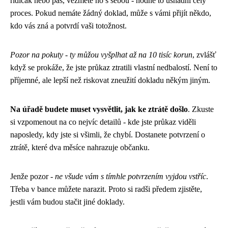
řidičák nebo pas, vezměte ho s sebou - hodně to usnadní celý
proces. Pokud nemáte žádný doklad, může s vámi přijít někdo,
kdo vás zná a potvrdí vaši totožnost.
Pozor na pokuty - ty můžou vyšplhat až na 10 tisíc korun
, zvlášť
když se prokáže, že jste průkaz ztratili vlastní nedbalostí. Není to
příjemné, ale lepší než riskovat zneužití dokladu někým jiným.
Na úřadě budete muset vysvětlit, jak ke ztrátě došlo
. Zkuste
si vzpomenout na co nejvíc detailů - kde jste průkaz viděli
naposledy, kdy jste si všimli, že chybí. Dostanete potvrzení o
ztrátě, které dva měsíce nahrazuje občanku.
Jenže pozor -
ne všude vám s tímhle potvrzením vyjdou vstříc
.
Třeba v bance můžete narazit. Proto si radši předem zjistěte,
jestli vám budou stačit jiné doklady.