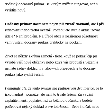
dočasný občanský průkaz, se kterým můžete fungovat, než si
vyřídíte nový.
Dočasný průkaz dostanete nejen při ztrátě dokladů, ale i při
stěhování nebo třeba svatbě
. Potřebujete rychle aktualizovat
údaje? Není problém. Na úřadě obce s rozšířenou působností
vám vystaví dočasný průkaz prakticky na počkání.
Život se někdy zkrátka zamotá - třeba když se pokazí čip při
výrobě vaší nové občanky nebo když vás propustí z vězení a
nemáte žádný doklad. I v takových případech je tu dočasný
průkaz jako rychlé řešení.
Pamatujte ale, že tento průkaz má platnost jen dva měsíce
. Je to
jako náplast - pomůže, ale není to trvalé řešení. Za vydání
zaplatíte menší poplatek než za běžnou občanku a budete
potřebovat nějaký doklad o své totožnosti - třeba řidičák nebo