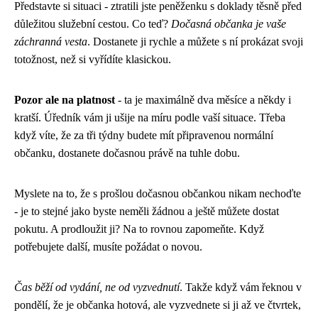
Představte si situaci - ztratili jste peněženku s doklady těsně před
důležitou služební cestou. Co teď?
Dočasná občanka je vaše
záchranná vesta
. Dostanete ji rychle a můžete s ní prokázat svoji
totožnost, než si vyřídíte klasickou.
Pozor ale na platnost
- ta je maximálně dva měsíce a někdy i
kratší. Úředník vám ji ušije na míru podle vaší situace. Třeba
když víte, že za tři týdny budete mít připravenou normální
občanku, dostanete dočasnou právě na tuhle dobu.
Myslete na to, že s prošlou dočasnou občankou nikam nechoďte
- je to stejné jako byste neměli žádnou a ještě můžete dostat
pokutu. A prodloužit ji? Na to rovnou zapomeňte. Když
potřebujete další, musíte požádat o novou.
Čas běží od vydání, ne od vyzvednutí
. Takže když vám řeknou v
pondělí, že je občanka hotová, ale vyzvednete si ji až ve čtvrtek,