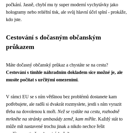
počkání. Jasně, chybí mu ty super moderní vychytávky jako
hologramy nebo reliéfní tisk, ale svůj hlavní účel splní - prokáže,
kdo jste.
Cestování s dočasným občanským
průkazem
Máte dočasný občanský průkaz a chystáte se na cestu?
Cestování s tímhle náhradním dokladem sice možné je, ale
musíte počítat s určitými omezeními
.
V rámci EU se s ním většinou bez problémů dostanete kam
potřebujete, ale radši si dvakrát rozmyslete, jestli s ním vyrazit
třeba na dovolenou k moři.
Než se vydáte na cestu, rozhodně
mrkněte na stránky ambasády země, kam míříte
. Každý stát to
může mít nastavené trochu jinak a nikdo nechce řešit