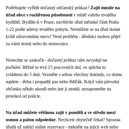
Potřebujete vyřídit dočasný občanský průkaz?
Zajít musíte na
úřad obce s rozšířenou působností
v místě vašeho trvalého
bydliště. Bydlíte-li v Praze, navštívíte úřad městské části Praha
1-22 podle adresy trvalého pobytu. Nemůžete se na úřad dostat
kvůli zdravotnímu stavu? Není problém - úředníci mohou přijet
za vámi domů nebo do nemocnice.
Nenechte se zaskočit -
dočasný průkaz vám nevydají na
počkání
. Běžně to trvá 15 pracovních dní, ve spěchu to
zvládnou do 5 dnů. Vezměte s sebou všechny doklady, co doma
najdete - třeba i propadlý pas nebo řidičák. Když vám původní
občanku někdo ukradl nebo jste ji ztratili, nezapomeňte na
protokol od policie.
Na úřad můžete většinou zajít v pondělí a ve středu mezi
osmou a pátou odpoledne
. Nechcete zbytečně čekat? Spousta
úřadů už nabízí online rezervace - mrkněte na jejich web nebo