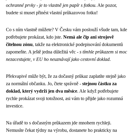
ochranné prvky - je to vlastně jen papír s fotkou
. Ale pozor,
budete si muset přinést vlastní průkazovou fotku!
Co s ním vlastně můžete? V Česku vám poslouží všude tam, kde
potřebujete prokázat, kdo jste.
Nemá ale čip ani strojově
čitelnou zónu
, takže na elektronické podepisování dokumentů
zapomeňte. A ještě jedna důležitá věc -
s tímhle průkazem si moc
nezacestujete, v EU ho neuznávají jako cestovní doklad
.
Překvapivé může být, že za dočasný průkaz zaplatíte stejně jako
za normální občanku. Jo, čtete správně -
stejnou částku za
doklad, který vydrží jen dva měsíce
. Ale když potřebujete
rychle prokázat svoji totožnost, asi vám to přijde jako rozumná
investice.
Na úřadě to s dočasným průkazem jde mnohem rychleji.
Nemusíte čekat týdny na výrobu, dostanete ho prakticky na