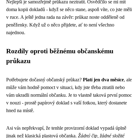
Nejlepší je samozřejmě průkazu neztratit. Osvědčilo se mi mít
doma kopii dokladů - když se něco stane, aspoň víte, co jste měli
v ruce. A ještě jedna rada na závěr: průkaz noste odděleně od
peněženky. Když už o něco přijdete, ať to není všechno
najednou.
Rozdíly oproti běžnému občanskému
průkazu
Potřebujete dočasný občanský průkaz?
Platí jen dva měsíce
, ale
může vám hodně pomoct v situaci, kdy jste třeba ztratili nebo
vám ukradli normální občanku. Je to vlastně taková první pomoc
v nouzi - prostě papírový doklad s vaší fotkou, který dostanete
hned na místě.
Asi vás nepřekvapí, že tenhle provizorní doklad vypadá úplně
jinak než klasická plastová občanka.
Žádný čip, žádné složité