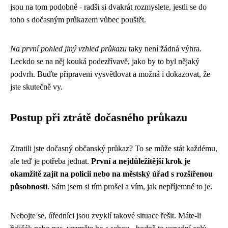
jsou na tom podobně - radši si dvakrát rozmyslete, jestli se do
toho s dočasným průkazem vůbec pouštět.
Na první pohled jiný vzhled průkazu
taky není žádná výhra.
Leckdo se na něj kouká podezřívavě, jako by to byl nějaký
podvrh. Buďte připraveni vysvětlovat a možná i dokazovat, že
jste skutečně vy.
Postup při ztrátě dočasného průkazu
Ztratili jste dočasný občanský průkaz? To se může stát každému,
ale teď je potřeba jednat.
První a nejdůležitější krok je
okamžitě zajít na policii nebo na městský úřad s rozšířenou
působností
. Sám jsem si tím prošel a vím, jak nepříjemné to je.
Nebojte se, úředníci jsou zvyklí takové situace řešit. Máte-li