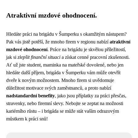
Atraktivní mzdové ohodnocení.
Hledáte práci na brigádu v Šumperku s okamžitým nástupem?
Pak vás jistě potěší, že mnoho firem v regionu nabízí
atraktivní
mzdové ohodnocení
. Práce na brigádu je skvělou příležitostí,
jak si
zlepšit finanční situaci
a získat cenné pracovní zkušenosti.
Ať už jste student, maminka na mateřské dovolené, nebo jen
hledáte další příjem, brigáda v Šumperku vám může otevřít
dveře k novým možnostem. Mnoho firem si uvědomuje
důležitost motivace svých zaměstnanců, a proto nabízí
nadstandardní benefity
, jako jsou příplatky za práci přesčas,
stravenky, nebo firemní slevy. Nebojte se zeptat na možnosti
kariérního růstu – i brigáda se může stát vaším odrazovým
můstkem k práci snů!