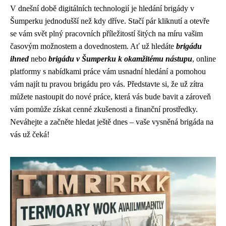
V dnešní době digitálních technologií je hledání brigády v
Šumperku jednodušší než kdy dříve. Stačí pár kliknutí a otevře
se vám svět plný pracovních příležitostí šitých na míru vašim
časovým možnostem a dovednostem. Ať už hledáte
brigádu
ihned
nebo
brigádu v Šumperku k okamžitému nástupu
, online
platformy s nabídkami práce vám usnadní hledání a pomohou
vám najít tu pravou brigádu pro vás. Představte si, že už zítra
můžete nastoupit do nové práce, která vás bude bavit a zároveň
vám pomůže získat cenné zkušenosti a finanční prostředky.
Neváhejte a začněte hledat ještě dnes – vaše vysněná brigáda na
vás už čeká!