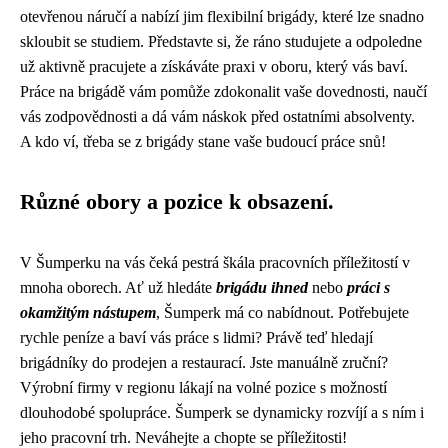
otevřenou náručí a nabízí jim flexibilní brigády, které lze snadno
skloubit se studiem. Představte si, že ráno studujete a odpoledne
už aktivně pracujete a získáváte praxi v oboru, který vás baví.
Práce na brigádě vám pomůže zdokonalit vaše dovednosti, naučí
vás zodpovědnosti a dá vám náskok před ostatními absolventy.
A kdo ví, třeba se z brigády stane vaše budoucí práce snů!
Různé obory a pozice k obsazení.
V Šumperku na vás čeká pestrá škála pracovních příležitostí v
mnoha oborech. Ať už hledáte
brigádu ihned
nebo
práci s
okamžitým nástupem
, Šumperk má co nabídnout. Potřebujete
rychle peníze a baví vás práce s lidmi? Právě teď hledají
brigádníky do prodejen a restaurací. Jste manuálně zruční?
Výrobní firmy v regionu lákají na volné pozice s možností
dlouhodobé spolupráce. Šumperk se dynamicky rozvíjí a s ním i
jeho pracovní trh. Neváhejte a chopte se příležitosti!