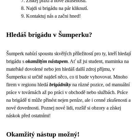
Získej praxi a nové zkušenosti.
Najdi si brigádu na pár kliknutí.
Kontaktuj nás a začni hned!
Hledáš brigádu v Šumperku?
Šumperk nabízí spoustu skvělých příležitostí pro ty, kteří hledají
brigádu s
okamžitým nástupem
. Ať už jsi student, maminka na
mateřské dovolené nebo jen hledáš další zdroj příjmu, v
Šumperku si určitě najdeš něco, co ti bude vyhovovat. Mnoho
firem v regionu hledá
brigádníky
na různé pozice, od manuální
práce v továrnách až po práci v obchodě nebo službách. Práce
na brigádě ti může přinést nejen peníze, ale i cenné zkušenosti a
nové dovednosti. Poznej nové lidi, rozšiř si obzory a získej
náskok před ostatními!
Okamžitý nástup možný!