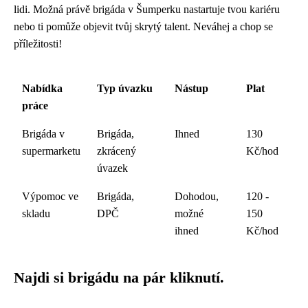
lidi. Možná právě brigáda v Šumperku nastartuje tvou kariéru
nebo ti pomůže objevit tvůj skrytý talent. Neváhej a chop se
příležitosti!
Nabídka
Typ úvazku
Nástup
Plat
práce
Brigáda v
Brigáda,
Ihned
130
supermarketu
zkrácený
Kč/hod
úvazek
Výpomoc ve
Brigáda,
Dohodou,
120 -
skladu
DPČ
možné
150
ihned
Kč/hod
Najdi si brigádu na pár kliknutí.