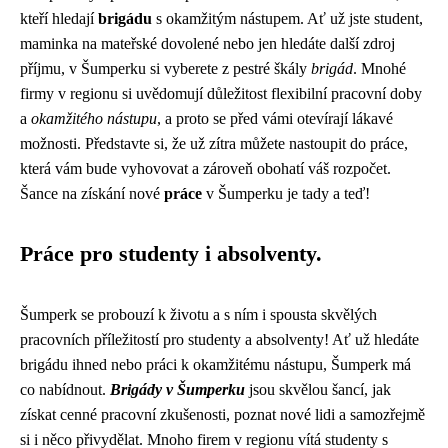
kteří hledají
brigádu
s okamžitým nástupem. Ať už jste student,
maminka na mateřské dovolené nebo jen hledáte další zdroj
příjmu, v Šumperku si vyberete z pestré škály
brigád
. Mnohé
firmy v regionu si uvědomují důležitost flexibilní pracovní doby
a
okamžitého nástupu
, a proto se před vámi otevírají lákavé
možnosti. Představte si, že už zítra můžete nastoupit do práce,
která vám bude vyhovovat a zároveň obohatí váš rozpočet.
Šance na získání nové
práce
v Šumperku je tady a teď!
Práce pro studenty i absolventy.
Šumperk se probouzí k životu a s ním i spousta skvělých
pracovních příležitostí pro studenty a absolventy! Ať už hledáte
brigádu ihned nebo práci k okamžitému nástupu, Šumperk má
co nabídnout.
Brigády v Šumperku
jsou skvělou šancí, jak
získat cenné pracovní zkušenosti, poznat nové lidi a samozřejmě
si i něco přivydělat. Mnoho firem v regionu vítá studenty s