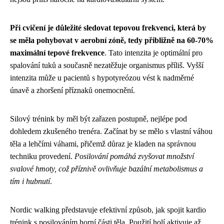
Při cvičení je důležité sledovat tepovou frekvenci, která by
se měla pohybovat v aerobní zóně, tedy přibližně na 60-70%
maximální tepové frekvence
. Tato intenzita je optimální pro
spalování tuků a současně nezatěžuje organismus příliš. Vyšší
intenzita může u pacientů s hypotyreózou vést k nadměrné
únavě a zhoršení příznaků onemocnění.
Silový trénink by měl být zařazen postupně, nejlépe pod
dohledem zkušeného trenéra. Začínat by se mělo s vlastní váhou
těla a lehčími váhami, přičemž důraz je kladen na správnou
techniku provedení.
Posilování pomáhá zvyšovat množství
svalové hmoty, což příznivě ovlivňuje bazální metabolismus a
tím i hubnutí
.
Nordic walking představuje efektivní způsob, jak spojit kardio
trénink s posilováním horní části těla. Použití holí aktivuje až