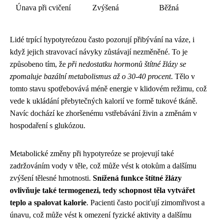
Únava při cvičení
Zvýšená
Běžná
Lidé trpící hypotyreózou často pozorují přibývání na váze, i
když jejich stravovací návyky zůstávají nezměněné. To je
způsobeno tím, že
při nedostatku hormonů štítné žlázy se
zpomaluje bazální metabolismus až o 30-40 procent
. Tělo v
tomto stavu spotřebovává méně energie v klidovém režimu, což
vede k ukládání přebytečných kalorií ve formě tukové tkáně.
Navíc dochází ke zhoršenému vstřebávání živin a změnám v
hospodaření s glukózou.
Metabolické změny při hypotyreóze se projevují také
zadržováním vody v těle, což může vést k otokům a dalšímu
zvýšení tělesné hmotnosti.
Snížená funkce štítné žlázy
ovlivňuje také termogenezi, tedy schopnost těla vytvářet
teplo a spalovat kalorie
. Pacienti často pociťují zimomřivost a
únavu, což může vést k omezení fyzické aktivity a dalšímu