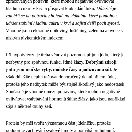
zpracovaných potravin, které mohou negativně ovlivňovat
hladinu cukru v krvi a přispívat k ukládání tuku.
Důležité je
zaměřit se na potraviny bohaté na vlákninu, které pomohou
udržet stabilní hladinu cukru v krvi a zajistí delší pocit sytosti
.
Vhodné jsou celozrnné obiloviny, luštěniny, zelenina a ovoce s
nízkým glykemickým indexem.
Při hypotyreóze je třeba věnovat pozornost příjmu jódu, který je
nezbytný pro správnou funkci štítné žlázy.
Dobrými zdroji
jódu jsou mořské ryby, mořské řasy a jodizovaná sůl
. Je
však důležité nepřekračovat doporučený denní příjem jódu,
protože jeho nadbytek může být stejně škodlivý jako nedostatek.
Současně je vhodné omezit potraviny, které mohou negativně
ovlivňovat vstřebávání hormonů štítné žlázy, jako jsou například
sója a některé druhy zelí.
Protein by měl tvořit významnou část jídelníčku, protože
podporuje zachování svalové hmoty a pomáhá při hubnutí.