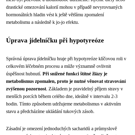
drastické omezování kalorií mohou v případě nevyrovnaných
hormonálních hladin vést k ještě většímu zpomalení
metabolismu a následně k jo-jo efektu.
Úprava jídelníčku při hypotyreóze
Správná úprava jídelníčku hraje při hypotyreóze klíčovou roli v
celkovém léčebném procesu a může významně ovlivnit
úspěšnost hubnutí.
Při snížené funkci štítné žlázy je
metabolismus zpomalen, proto je nutné věnovat stravování
zvýšenou pozornost
. Základem je pravidelný příjem stravy v
menších porcích během celého dne, ideálně v intervalu 2-3
hodin. Tímto způsobem udržujeme metabolismus v aktivním
stavu a předcházíme ukládání tukových zásob.
Zásadní je omezení jednoduchých sacharidů a průmyslově