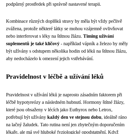
podpůrný prostředek při správně nastavené terapii.
Kombinace různých doplňků stravy by měla být vždy pečlivě
zvážena, protože některé látky se mohou vzájemně ovlivňovat
nebo interferovat s léky na štítnou žlázu.
Timing užívání
suplementů je také klíčový
- například vápník a železo by měly
být užívány s odstupem několika hodin od léků na štítnou žlázu,
aby nedocházelo k omezení jejich vstřebávání.
Pravidelnost v léčbě a užívání léků
Pravidelnost v užívání léků je naprosto zásadním faktorem při
léčbě hypotyreózy a následném hubnutí. Hormony štítné žlázy,
které jsou obsaženy v lécích jako Euthyrox nebo Letrox,
potřebují být užívány
každý den ve stejnou dobu
, ideálně ráno
na lačný žaludek. Tato rutina není jen zbytečným doporučením
lékaře, ale má své hluboké fyziologické opodstatnění. Když