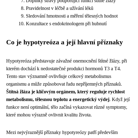
Doplňky stravy podporující funkci štítné žlázy
Pravidelnost v léčbě a užívání léků
Sledování hmotnosti a měření tělesných hodnot
Konzultace s endokrinologem při hubnutí
Co je hypotyreóza a její hlavní příznaky
Hypotyreóza představuje závažné onemocnění štítné žlázy, při
kterém dochází k nedostatečné produkci hormonů T3 a T4.
Tento stav významně ovlivňuje celkový metabolismus
organismu a může způsobovat řadu nepříjemných příznaků.
Štítná žláza je klíčovým orgánem, který reguluje rychlost
metabolismu, tělesnou teplotu a energetický výdej
. Když její
funkce není optimální, tělo začíná vykazovat různé symptomy,
které mohou výrazně ovlivnit kvalitu života.
Mezi nejvýraznější příznaky hypotyreózy patří především