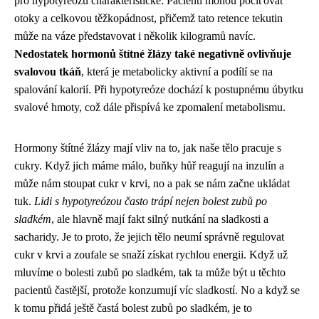
pro hypotyreózu charakteristické. Pacienti mohou pociťovat
otoky a celkovou těžkopádnost, přičemž tato retence tekutin
může na váze představovat i několik kilogramů navíc.
Nedostatek hormonů štítné žlázy také negativně ovlivňuje
svalovou tkáň
, která je metabolicky aktivní a podílí se na
spalování kalorií. Při hypotyreóze dochází k postupnému úbytku
svalové hmoty, což dále přispívá ke zpomalení metabolismu.
Hormony štítné žlázy mají vliv na to, jak naše tělo pracuje s
cukry. Když jich máme málo, buňky hůř reagují na inzulín a
může nám stoupat cukr v krvi, no a pak se nám začne ukládat
tuk.
Lidi s hypotyreózou často trápí nejen bolest zubů po
sladkém
, ale hlavně mají fakt silný nutkání na sladkosti a
sacharidy. Je to proto, že jejich tělo neumí správně regulovat
cukr v krvi a zoufale se snaží získat rychlou energii. Když už
mluvíme o
bolesti zubů po sladkém
, tak ta může být u těchto
pacientů častější, protože konzumují víc sladkostí. No a když se
k tomu přidá ještě častá bolest zubů po sladkém, je to