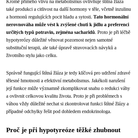
Kromě přímého vlivu na metabolismus ovlivňuje štítná žláza
také produkci a citlivost na další hormony v těle, včetně inzulinu
a hormonů regulujících pocit hladu a sytosti.
Tato hormonální
nerovnováha může vést k zvýšené chuti k jídlu a preferenci
určitých typů potravin, zejména sacharidů
. Proto je při léčbě
hypotyreózy důležité věnovat pozornost nejen samotné
substituční terapii, ale také úpravě stravovacích návyků a
životního stylu jako celku.
Správně fungující štítná žláza je tedy klíčová pro udržení zdravé
tělesné hmotnosti a efektivní metabolismus. Jakékoli narušení
její funkce může významně zkomplikovat snahu o redukci váhy
a ovlivnit celkovou kvalitu života. Proto je při problémech s
váhou vždy důležité nechat si zkontrolovat funkci štítné žlázy a
případné odchylky řešit pod dohledem endokrinologa.
Proč je při hypotyreóze těžké zhubnout