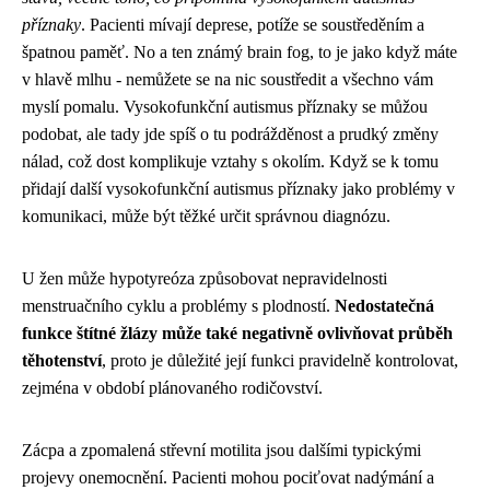
příznaky
. Pacienti mívají deprese, potíže se soustředěním a
špatnou paměť. No a ten známý brain fog, to je jako když máte
v hlavě mlhu - nemůžete se na nic soustředit a všechno vám
myslí pomalu. Vysokofunkční autismus příznaky se můžou
podobat, ale tady jde spíš o tu podrážděnost a prudký změny
nálad, což dost komplikuje vztahy s okolím. Když se k tomu
přidají další vysokofunkční autismus příznaky jako problémy v
komunikaci, může být těžké určit správnou diagnózu.
U žen může hypotyreóza způsobovat nepravidelnosti
menstruačního cyklu a problémy s plodností.
Nedostatečná
funkce štítné žlázy může také negativně ovlivňovat průběh
těhotenství
, proto je důležité její funkci pravidelně kontrolovat,
zejména v období plánovaného rodičovství.
Zácpa a zpomalená střevní motilita jsou dalšími typickými
projevy onemocnění. Pacienti mohou pociťovat nadýmání a