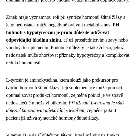
Zinek hraje významnou roli při syntéze hormonů štítné žlázy a
jeho nedostatek může negativně ovlivnit metabolismus.
Při
hubnutí s hypotyreózou je proto důležité udržovat
odpovídající hladinu zinku
, ať už prostřednictvím stravy nebo
vhodných suplementů. Podobně důležitý je také železo, jehož
nedostatek může zhoršovat příznaky hypotyreózy a komplikovat
redukci hmotnosti.
L-tyrosin je aminokyselina, která slouží jako prekurzor pro
tvorbu hormonů štítné žlázy. Její suplementace může pomoci
optimalizovat produkci hormonů, zejména pokud je ve stravě
nedostatečné množství bílkovin.
Při užívání L-tyrosinu je však
důležité konzultovat dávkování s lékařem
, zejména pokud
pacient již užívá syntetické hormony štítné žlázy.
Vitamin D je další důležitou látkou, která má vliv na funkci