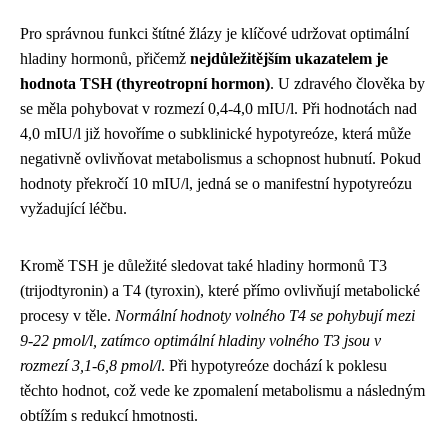
Pro správnou funkci štítné žlázy je klíčové udržovat optimální
hladiny hormonů, přičemž
nejdůležitějším ukazatelem je
hodnota TSH (thyreotropní hormon)
. U zdravého člověka by
se měla pohybovat v rozmezí 0,4-4,0 mIU/l. Při hodnotách nad
4,0 mIU/l již hovoříme o subklinické hypotyreóze, která může
negativně ovlivňovat metabolismus a schopnost hubnutí. Pokud
hodnoty překročí 10 mIU/l, jedná se o manifestní hypotyreózu
vyžadující léčbu.
Kromě TSH je důležité sledovat také hladiny hormonů T3
(trijodtyronin) a T4 (tyroxin), které přímo ovlivňují metabolické
procesy v těle.
Normální hodnoty volného T4 se pohybují mezi
9-22 pmol/l, zatímco optimální hladiny volného T3 jsou v
rozmezí 3,1-6,8 pmol/l
. Při hypotyreóze dochází k poklesu
těchto hodnot, což vede ke zpomalení metabolismu a následným
obtížím s redukcí hmotnosti.