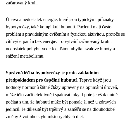
začarovaný kruh.
Únava a nedostatek energie, které jsou typickými příznaky
hypotyreózy, také komplikují hubnutí. Pacienti mají často
problém s pravidelným cvičením a fyzickou aktivitou, protože se
cítí vyčerpaní a bez energie. To vytváří začarovaný kruh -
nedostatek pohybu vede k dalšímu úbytku svalové hmoty a
snížení metabolismu.
Správná léčba hypotyreózy je proto základním
předpokladem pro úspěšné hubnutí
. Teprve když jsou
hodnoty hormonů štítné žlázy upraveny na optimální úroveň,
může tělo začít efektivněji spalovat tuky. I poté je však nutné
počítat s tím, že hubnutí může být pomalejší než u zdravých
jedinců. Je důležité být trpělivý a zaměřit se na dlouhodobé
změny životního stylu místo rychlých diet.