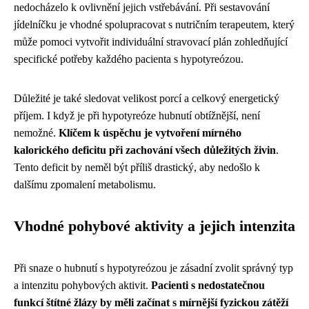
nedocházelo k ovlivnění jejich vstřebávání. Při sestavování
jídelníčku je vhodné spolupracovat s nutričním terapeutem, který
může pomoci vytvořit individuální stravovací plán zohledňující
specifické potřeby každého pacienta s hypotyreózou.
Důležité je také sledovat velikost porcí a celkový energetický
příjem. I když je při hypotyreóze hubnutí obtížnější, není
nemožné.
Klíčem k úspěchu je vytvoření mírného
kalorického deficitu při zachování všech důležitých živin
.
Tento deficit by neměl být příliš drastický, aby nedošlo k
dalšímu zpomalení metabolismu.
Vhodné pohybové aktivity a jejich intenzita
Při snaze o hubnutí s hypotyreózou je zásadní zvolit správný typ
a intenzitu pohybových aktivit.
Pacienti s nedostatečnou
funkcí štítné žlázy by měli začínat s mírnější fyzickou zátěží