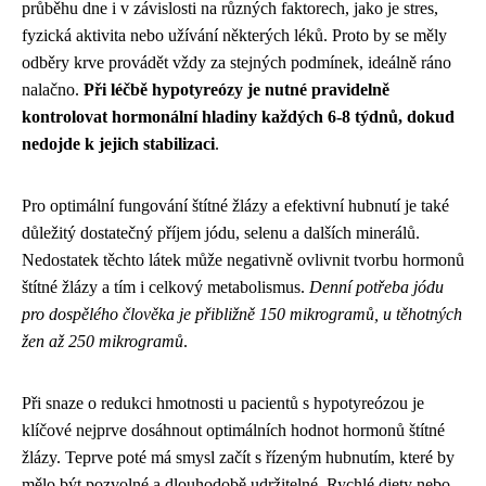
průběhu dne i v závislosti na různých faktorech, jako je stres,
fyzická aktivita nebo užívání některých léků. Proto by se měly
odběry krve provádět vždy za stejných podmínek, ideálně ráno
nalačno.
Při léčbě hypotyreózy je nutné pravidelně
kontrolovat hormonální hladiny každých 6-8 týdnů, dokud
nedojde k jejich stabilizaci
.
Pro optimální fungování štítné žlázy a efektivní hubnutí je také
důležitý dostatečný příjem jódu, selenu a dalších minerálů.
Nedostatek těchto látek může negativně ovlivnit tvorbu hormonů
štítné žlázy a tím i celkový metabolismus.
Denní potřeba jódu
pro dospělého člověka je přibližně 150 mikrogramů, u těhotných
žen až 250 mikrogramů
.
Při snaze o redukci hmotnosti u pacientů s hypotyreózou je
klíčové nejprve dosáhnout optimálních hodnot hormonů štítné
žlázy. Teprve poté má smysl začít s řízeným hubnutím, které by
mělo být pozvolné a dlouhodobě udržitelné. Rychlé diety nebo