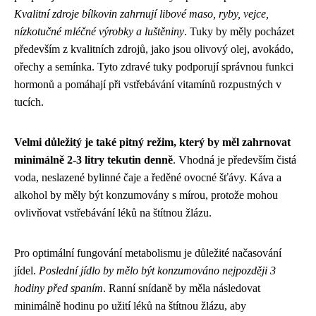
Kvalitní zdroje bílkovin zahrnují libové maso, ryby, vejce,
nízkotučné mléčné výrobky a luštěniny
. Tuky by měly pocházet
především z kvalitních zdrojů, jako jsou olivový olej, avokádo,
ořechy a semínka. Tyto zdravé tuky podporují správnou funkci
hormonů a pomáhají při vstřebávání vitamínů rozpustných v
tucích.
Velmi důležitý je také pitný režim, který by měl zahrnovat
minimálně 2-3 litry tekutin denně
. Vhodná je především čistá
voda, neslazené bylinné čaje a ředěné ovocné šťávy. Káva a
alkohol by měly být konzumovány s mírou, protože mohou
ovlivňovat vstřebávání léků na štítnou žlázu.
Pro optimální fungování metabolismu je důležité načasování
jídel.
Poslední jídlo by mělo být konzumováno nejpozději 3
hodiny před spaním
. Ranní snídaně by měla následovat
minimálně hodinu po užití léků na štítnou žlázu, aby