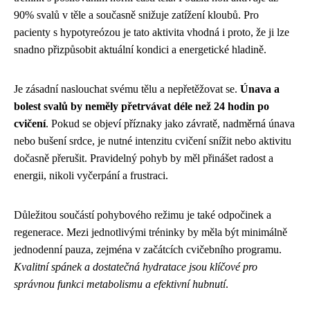
90% svalů v těle a současně snižuje zatížení kloubů. Pro
pacienty s hypotyreózou je tato aktivita vhodná i proto, že ji lze
snadno přizpůsobit aktuální kondici a energetické hladině.
Je zásadní naslouchat svému tělu a nepřetěžovat se.
Únava a
bolest svalů by neměly přetrvávat déle než 24 hodin po
cvičení
. Pokud se objeví příznaky jako závratě, nadměrná únava
nebo bušení srdce, je nutné intenzitu cvičení snížit nebo aktivitu
dočasně přerušit. Pravidelný pohyb by měl přinášet radost a
energii, nikoli vyčerpání a frustraci.
Důležitou součástí pohybového režimu je také odpočinek a
regenerace. Mezi jednotlivými tréninky by měla být minimálně
jednodenní pauza, zejména v začátcích cvičebního programu.
Kvalitní spánek a dostatečná hydratace jsou klíčové pro
správnou funkci metabolismu a efektivní hubnutí
.