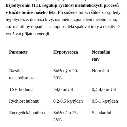
trijodtyronin (T3), regulují rychlost metabolických procesů
v každé buňce našeho těla
. Při snížené funkci štítné žlázy, tedy
hypotyreóze, dochází k významnému zpomalení metabolismu,
což má přímý dopad na schopnost těla spalovat tuky a efektivně
využívat přijatou energii.
Parametr
Hypotyreóza
Normální
stav
Bazální
Snížený o 20-
Normální
metabolismus
30%
TSH hodnota
>4,0 mIU/l
0,4-4,0 mIU/l
Rychlost hubnutí
0,2-0,5 kg/týden
0,5-1 kg/týden
Energetická potřeba
Snížená o 15-
Standardní
25%