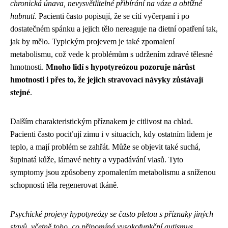
chronická únava, nevysvětlitelné přibírání na váze a obtížné
hubnutí
. Pacienti často popisují, že se cítí vyčerpaní i po
dostatečném spánku a jejich tělo nereaguje na dietní opatření tak,
jak by mělo. Typickým projevem je také zpomalení
metabolismu, což vede k problémům s udržením zdravé tělesné
hmotnosti.
Mnoho lidí s hypotyreózou pozoruje nárůst
hmotnosti i přes to, že jejich stravovací návyky zůstávají
stejné
.
Dalším charakteristickým příznakem je citlivost na chlad.
Pacienti často pociťují zimu i v situacích, kdy ostatním lidem je
teplo, a mají problém se zahřát. Může se objevit také suchá,
šupinatá kůže, lámavé nehty a vypadávání vlasů. Tyto
symptomy jsou způsobeny zpomalením metabolismu a sníženou
schopností těla regenerovat tkáně.
Psychické projevy hypotyreózy se často pletou s příznaky jiných
stavů, včetně toho, co připomíná
vysokofunkční autismus