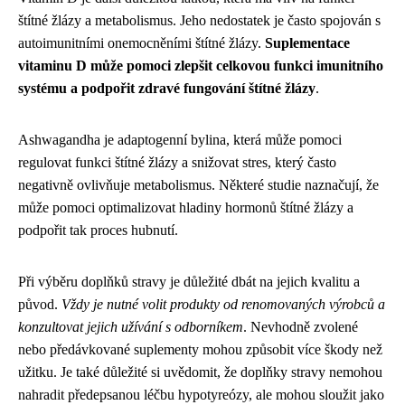
štítné žlázy a metabolismus. Jeho nedostatek je často spojován s
autoimunitními onemocněními štítné žlázy.
Suplementace
vitaminu D může pomoci zlepšit celkovou funkci imunitního
systému a podpořit zdravé fungování štítné žlázy
.
Ashwagandha je adaptogenní bylina, která může pomoci
regulovat funkci štítné žlázy a snižovat stres, který často
negativně ovlivňuje metabolismus. Některé studie naznačují, že
může pomoci optimalizovat hladiny hormonů štítné žlázy a
podpořit tak proces hubnutí.
Při výběru doplňků stravy je důležité dbát na jejich kvalitu a
původ.
Vždy je nutné volit produkty od renomovaných výrobců a
konzultovat jejich užívání s odborníkem
. Nevhodně zvolené
nebo předávkované suplementy mohou způsobit více škody než
užitku. Je také důležité si uvědomit, že doplňky stravy nemohou
nahradit předepsanou léčbu hypotyreózy, ale mohou sloužit jako