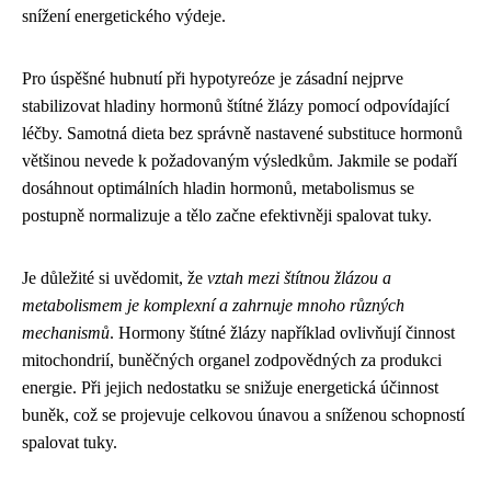
snížení energetického výdeje.
Pro úspěšné hubnutí při hypotyreóze je zásadní nejprve
stabilizovat hladiny hormonů štítné žlázy pomocí odpovídající
léčby. Samotná dieta bez správně nastavené substituce hormonů
většinou nevede k požadovaným výsledkům. Jakmile se podaří
dosáhnout optimálních hladin hormonů, metabolismus se
postupně normalizuje a tělo začne efektivněji spalovat tuky.
Je důležité si uvědomit, že
vztah mezi štítnou žlázou a
metabolismem je komplexní a zahrnuje mnoho různých
mechanismů
. Hormony štítné žlázy například ovlivňují činnost
mitochondrií, buněčných organel zodpovědných za produkci
energie. Při jejich nedostatku se snižuje energetická účinnost
buněk, což se projevuje celkovou únavou a sníženou schopností
spalovat tuky.