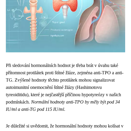
Při sledování hormonálních hodnot je třeba brát v úvahu také
přítomnost protilátek proti štítné žláze, zejména anti-TPO a anti-
TG. Zvýšené hodnoty těchto protilátek mohou signalizovat
autoimunitní onemocnění štítné žlázy (Hashimotovu
tyreoiditidu), které je nejčastější příčinou hypotyreózy v našich
podmínkách.
Normální hodnoty anti-TPO by měly být pod 34
IU/ml a anti-TG pod 115 IU/ml
.
Je důležité si uvědomit, že hormonální hodnoty mohou kolísat v