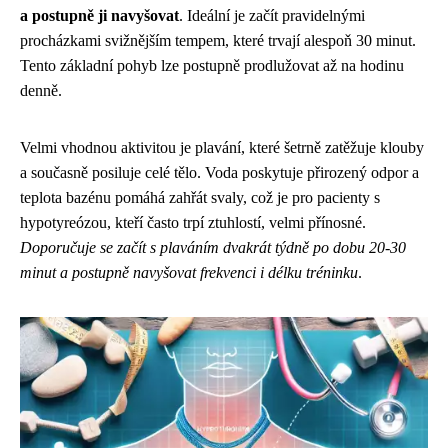
a postupně ji navyšovat
. Ideální je začít pravidelnými
procházkami svižnějším tempem, které trvají alespoň 30 minut.
Tento základní pohyb lze postupně prodlužovat až na hodinu
denně.
Velmi vhodnou aktivitou je plavání, které šetrně zatěžuje klouby
a současně posiluje celé tělo. Voda poskytuje přirozený odpor a
teplota bazénu pomáhá zahřát svaly, což je pro pacienty s
hypotyreózou, kteří často trpí ztuhlostí, velmi přínosné.
Doporučuje se začít s plaváním dvakrát týdně po dobu 20-30
minut a postupně navyšovat frekvenci i délku tréninku
.