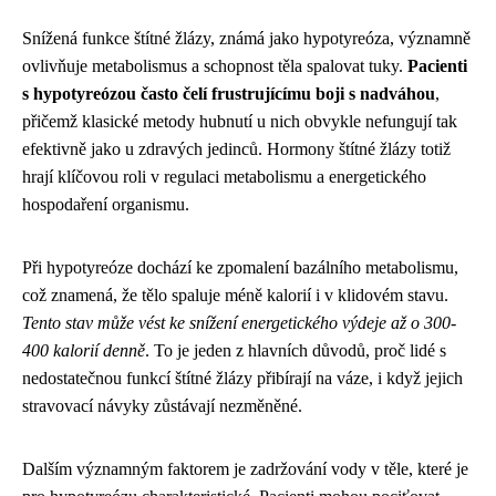
Snížená funkce štítné žlázy, známá jako hypotyreóza, významně
ovlivňuje metabolismus a schopnost těla spalovat tuky.
Pacienti
s hypotyreózou často čelí frustrujícímu boji s nadváhou
,
přičemž klasické metody hubnutí u nich obvykle nefungují tak
efektivně jako u zdravých jedinců. Hormony štítné žlázy totiž
hrají klíčovou roli v regulaci metabolismu a energetického
hospodaření organismu.
Při hypotyreóze dochází ke zpomalení bazálního metabolismu,
což znamená, že tělo spaluje méně kalorií i v klidovém stavu.
Tento stav může vést ke snížení energetického výdeje až o 300-
400 kalorií denně
. To je jeden z hlavních důvodů, proč lidé s
nedostatečnou funkcí štítné žlázy přibírají na váze, i když jejich
stravovací návyky zůstávají nezměněné.
Dalším významným faktorem je zadržování vody v těle, které je