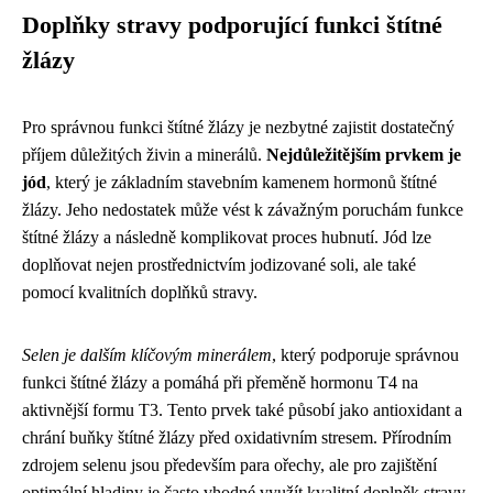
Doplňky stravy podporující funkci štítné
žlázy
Pro správnou funkci štítné žlázy je nezbytné zajistit dostatečný
příjem důležitých živin a minerálů.
Nejdůležitějším prvkem je
jód
, který je základním stavebním kamenem hormonů štítné
žlázy. Jeho nedostatek může vést k závažným poruchám funkce
štítné žlázy a následně komplikovat proces hubnutí. Jód lze
doplňovat nejen prostřednictvím jodizované soli, ale také
pomocí kvalitních doplňků stravy.
Selen je dalším klíčovým minerálem
, který podporuje správnou
funkci štítné žlázy a pomáhá při přeměně hormonu T4 na
aktivnější formu T3. Tento prvek také působí jako antioxidant a
chrání buňky štítné žlázy před oxidativním stresem. Přírodním
zdrojem selenu jsou především para ořechy, ale pro zajištění
optimální hladiny je často vhodné využít kvalitní doplněk stravy.