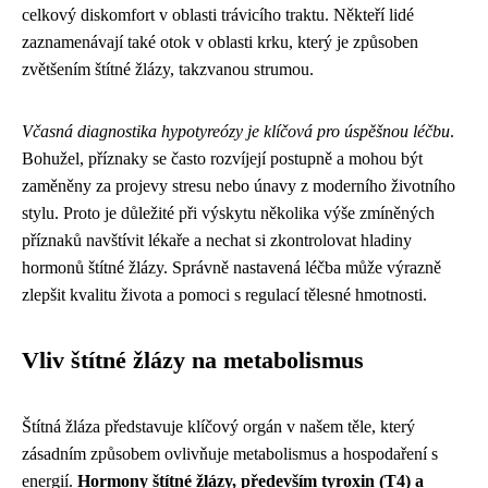
celkový diskomfort v oblasti trávicího traktu. Někteří lidé
zaznamenávají také otok v oblasti krku, který je způsoben
zvětšením štítné žlázy, takzvanou strumou.
Včasná diagnostika hypotyreózy je klíčová pro úspěšnou léčbu
.
Bohužel, příznaky se často rozvíjejí postupně a mohou být
zaměněny za projevy stresu nebo únavy z moderního životního
stylu. Proto je důležité při výskytu několika výše zmíněných
příznaků navštívit lékaře a nechat si zkontrolovat hladiny
hormonů štítné žlázy. Správně nastavená léčba může výrazně
zlepšit kvalitu života a pomoci s regulací tělesné hmotnosti.
Vliv štítné žlázy na metabolismus
Štítná žláza představuje klíčový orgán v našem těle, který
zásadním způsobem ovlivňuje metabolismus a hospodaření s
energií.
Hormony štítné žlázy, především tyroxin (T4) a