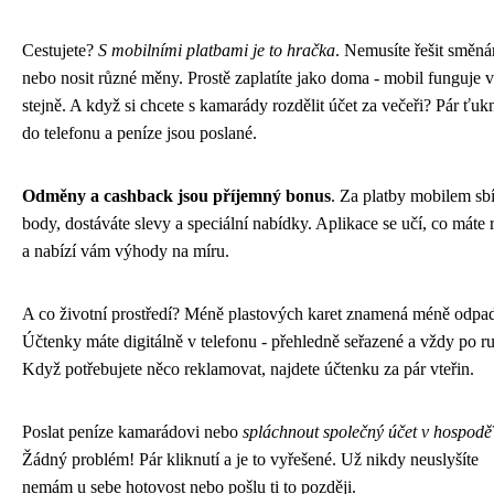
Cestujete?
S mobilními platbami je to hračka
. Nemusíte řešit směná
nebo nosit různé měny. Prostě zaplatíte jako doma - mobil funguje 
stejně. A když si chcete s kamarády rozdělit účet za večeři? Pár ťuk
do telefonu a peníze jsou poslané.
Odměny a cashback jsou příjemný bonus
. Za platby mobilem sbí
body, dostáváte slevy a speciální nabídky. Aplikace se učí, co máte r
a nabízí vám výhody na míru.
A co životní prostředí? Méně plastových karet znamená méně odpa
Účtenky máte digitálně v telefonu - přehledně seřazené a vždy po ru
Když potřebujete něco reklamovat, najdete účtenku za pár vteřin.
Poslat peníze kamarádovi nebo
spláchnout společný účet v hospodě
Žádný problém! Pár kliknutí a je to vyřešené. Už nikdy neuslyšíte
nemám u sebe hotovost nebo pošlu ti to později.