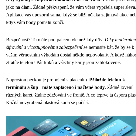
jako na dlani. Žádné překvapení, že vám včera vypršela super sleva
Aplikace vás upozorní sama, když se blíží nějaká zajímavá akce ne
když vám body pomalu končí.
Bezpečnost? Tu máte pod palcem víc než kdy dřív.
Díky moderním
šifrování a vícestupňovému zabezpečení
se nemusíte bát, že by se k
vašim věrnostním výhodám dostal někdo nepovolaný. A když náho
ztratíte telefon? Pár kliků a všechny karty jsou zablokovené.
Naprostou peckou je propojení s placením.
Přiložíte telefon k
terminálu a šup - máte zaplaceno i načtené body
. Žádné lovení
různých karet, žádné zdržování ve frontě. A co teprve ta úspora plas
Každá nevyrobená plastová karta se počítá.