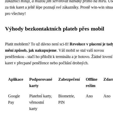
zákazníci milují, a můžou jim servírovat nabídky přímo na míru
. Uš
za tisk karet a ještě lépe poznají své zákazníky. Prostě win-win situ
pro všechny!
Výhody bezkontaktních plateb přes mobil
Platit mobilem? To už dávno není sci-fi!
Revoluce v placení je tad
mění způsob, jak nakupujeme
. Váš mobil se stal vaší novou
peněženkou - stačí ho přiložit k terminálu a je hotovo. Žádné lovení
karet v přecpané peněžence nebo počítání drobných.
Aplikace
Podporované
Zabezpečení
Offline
Zdar
karty
režim
Google
Platební karty,
Biometrie,
Ano
Ano
Pay
věrnostní
PIN
karty