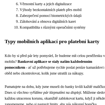
Věrnostní karty a jejich digitalizace
Výhody bezkontaktních plateb přes mobil
Zabezpečení pomocí biometrických údajů
Zálohování a obnova digitálních karet
Kompatibilita s různými operačními systémy
Typy mobilních aplikací pro platební karty
Kdo by si před pár lety pomyslel, že budeme mít celou peněženku v
mobilu?
Bankovní aplikace se staly naším každodenním
pomocníkem
- ať už potřebujeme rychle poslat peníze kamarádovi 
oběd nebo zkontrolovat, kolik jsme utratili za nákupy.
Pamatujete na dobu, kdy jsme museli do banky kvůli každé maličko
Dnes si
všechno vyřídíme pár klepnutími na displeji
. Můžeme sledo
každou utracenou korunu, okamžitě zablokovat kartu, když ji někde
zapomeneme, nebo si nastavit limity, aby nás nákupní horečka