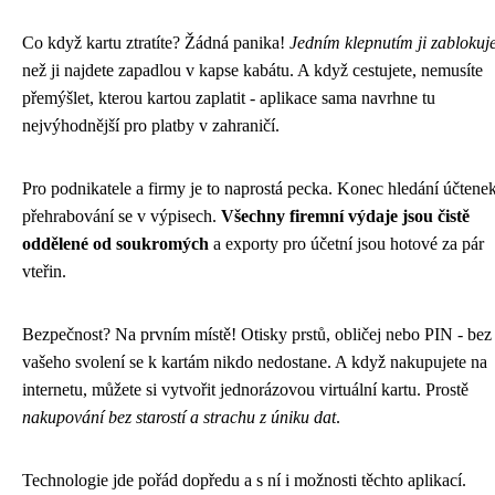
Co když kartu ztratíte? Žádná panika!
Jedním klepnutím ji zablokuj
než ji najdete zapadlou v kapse kabátu. A když cestujete, nemusíte
přemýšlet, kterou kartou zaplatit - aplikace sama navrhne tu
nejvýhodnější pro platby v zahraničí.
Pro podnikatele a firmy je to naprostá pecka. Konec hledání účtene
přehrabování se v výpisech.
Všechny firemní výdaje jsou čistě
oddělené od soukromých
a exporty pro účetní jsou hotové za pár
vteřin.
Bezpečnost? Na prvním místě! Otisky prstů, obličej nebo PIN - bez
vašeho svolení se k kartám nikdo nedostane. A když nakupujete na
internetu, můžete si vytvořit jednorázovou virtuální kartu. Prostě
nakupování bez starostí a strachu z úniku dat
.
Technologie jde pořád dopředu a s ní i možnosti těchto aplikací.