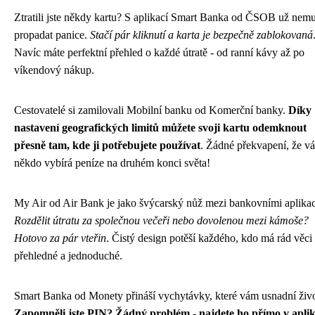
Ztratili jste někdy kartu? S aplikací Smart Banka od ČSOB už nemu
propadat panice.
Stačí pár kliknutí a karta je bezpečně zablokovaná
Navíc máte perfektní přehled o každé útratě - od ranní kávy až po
víkendový nákup.
Cestovatelé si zamilovali Mobilní banku od Komerční banky.
Díky
nastavení geografických limitů můžete svoji kartu odemknout
přesně tam, kde ji potřebujete používat
. Žádné překvapení, že v
někdo vybírá peníze na druhém konci světa!
My Air od Air Bank je jako švýcarský nůž mezi bankovními aplika
Rozdělit útratu za společnou večeři nebo dovolenou mezi kámoše?
Hotovo za pár vteřin
. Čistý design potěší každého, kdo má rád věci
přehledné a jednoduché.
Smart Banka od Monety přináší vychytávky, které vám usnadní živo
Zapomněli jste PIN? Žádný problém - najdete ho přímo v aplik