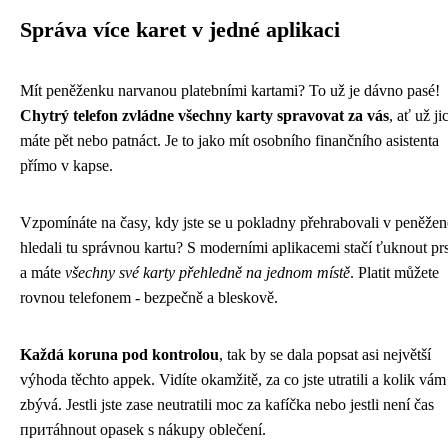
Správa více karet v jedné aplikaci
Mít peněženku narvanou platebními kartami? To už je dávno pasé!
Chytrý telefon zvládne všechny karty spravovat za vás
, ať už ji
máte pět nebo patnáct. Je to jako mít osobního finančního asistenta
přímo v kapse.
Vzpomínáte na časy, kdy jste se u pokladny přehrabovali v peněžen
hledali tu správnou kartu? S moderními aplikacemi stačí ťuknout pr
a máte
všechny své karty přehledně na jednom místě
. Platit můžete
rovnou telefonem - bezpečně a bleskově.
Každá koruna pod kontrolou
, tak by se dala popsat asi největší
výhoda těchto appek. Vidíte okamžitě, za co jste utratili a kolik vám
zbývá. Jestli jste zase neutratili moc za kafíčka nebo jestli není čas
притáhnout opasek s nákupy oblečení.