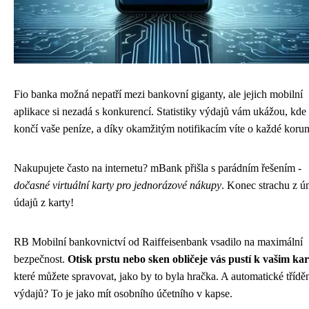
Fio banka možná nepatří mezi bankovní giganty, ale jejich mobilní
aplikace si nezadá s konkurencí. Statistiky výdajů vám ukážou, kde
končí vaše peníze, a díky okamžitým notifikacím víte o každé korun
Nakupujete často na internetu? mBank přišla s parádním řešením -
dočasné virtuální karty pro jednorázové nákupy
. Konec strachu z ú
údajů z karty!
RB Mobilní bankovnictví od Raiffeisenbank vsadilo na maximální
bezpečnost.
Otisk prstu nebo sken obličeje vás pustí k vašim ka
které můžete spravovat, jako by to byla hračka. A automatické třídě
výdajů? To je jako mít osobního účetního v kapse.