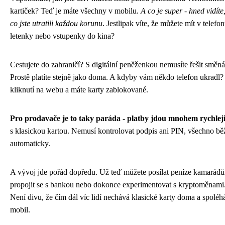
kartiček? Teď je máte všechny v mobilu.
A co je super - hned vidíte
co jste utratili každou korunu
. Jestlipak víte, že můžete mít v telefon
letenky nebo vstupenky do kina?
Cestujete do zahraničí? S digitální peněženkou nemusíte řešit směná
Prostě platíte stejně jako doma. A kdyby vám někdo telefon ukradl?
kliknutí na webu a máte karty zablokované.
Pro prodavače je to taky paráda - platby jdou mnohem rychlej
s klasickou kartou. Nemusí kontrolovat podpis ani PIN, všechno bě
automaticky.
A vývoj jde pořád dopředu. Už teď můžete posílat peníze kamarád
propojit se s bankou nebo dokonce experimentovat s kryptoměnami
Není divu, že čím dál víc lidí nechává klasické karty doma a spoléh
mobil.