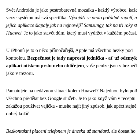
Svět Androidu je jako pestrobarevná mozaika - každý výrobce, kaž
verze systému má svá specifika.
Vývojáři se proto pořádně zapotí, 
jejich aplikace šlapaly jak na nejnovější Samsungy, tak na tři roky s
Huawei
. Je to jako stavět dům, který musí vydržet v každém počasí.
U iPhonů je to o něco přímočařejší, Apple má všechno hezky pod
kontrolou.
Bezpečnost je tady naprostá jednička - ať už odemyk
aplikaci otiskem prstu nebo obličejem
, vaše peníze jsou v bezpeč
jako v trezoru.
Pamatujete na nedávnou situaci kolem Huawei? Najednou bylo pot
všechno předělat bez Google služeb. Je to jako když vám v receptu
zakážou používat vajíčka - musíte najít jiný způsob, jak upéct stejně
dobrý koláč.
Bezkontaktní placení telefonem je dneska už standard
, ale dostat ho