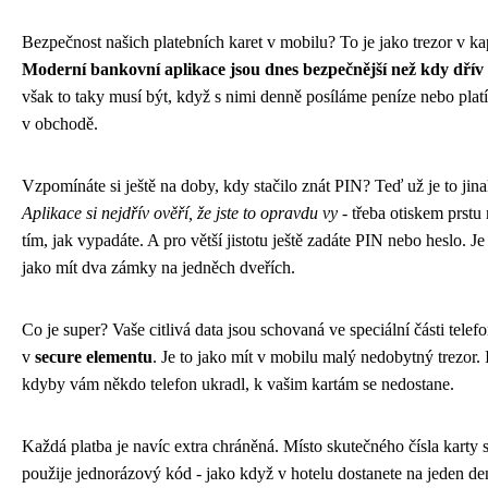
Bezpečnost našich platebních karet v mobilu? To je jako trezor v ka
Moderní bankovní aplikace jsou dnes bezpečnější než kdy dřív
však to taky musí být, když s nimi denně posíláme peníze nebo plat
v obchodě.
Vzpomínáte si ještě na doby, kdy stačilo znát PIN? Teď už je to jina
Aplikace si nejdřív ověří, že jste to opravdu vy
- třeba otiskem prstu
tím, jak vypadáte. A pro větší jistotu ještě zadáte PIN nebo heslo. Je
jako mít dva zámky na jedněch dveřích.
Co je super? Vaše citlivá data jsou schovaná ve speciální části telefo
v
secure elementu
. Je to jako mít v mobilu malý nedobytný trezor. 
kdyby vám někdo telefon ukradl, k vašim kartám se nedostane.
Každá platba je navíc extra chráněná. Místo skutečného čísla karty 
použije jednorázový kód - jako když v hotelu dostanete na jeden de