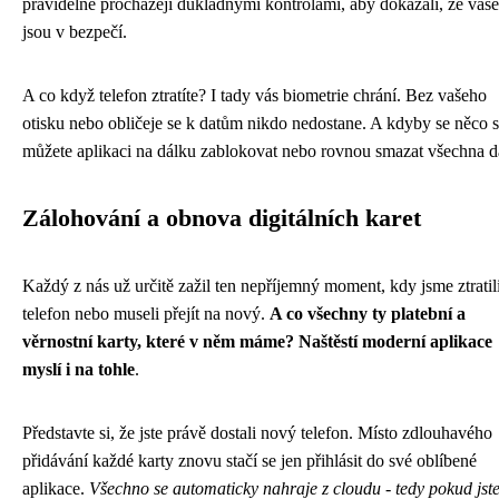
pravidelně procházejí důkladnými kontrolami, aby dokázali, že vaše
jsou v bezpečí.
A co když telefon ztratíte? I tady vás biometrie chrání. Bez vašeho
otisku nebo obličeje se k datům nikdo nedostane. A kdyby se něco s
můžete aplikaci na dálku zablokovat nebo rovnou smazat všechna d
Zálohování a obnova digitálních karet
Každý z nás už určitě zažil ten nepříjemný moment, kdy jsme ztratil
telefon nebo museli přejít na nový.
A co všechny ty platební a
věrnostní karty, které v něm máme? Naštěstí moderní aplikace
myslí i na tohle
.
Představte si, že jste právě dostali nový telefon. Místo zdlouhavého
přidávání každé karty znovu stačí se jen přihlásit do své oblíbené
aplikace.
Všechno se automaticky nahraje z cloudu - tedy pokud jst