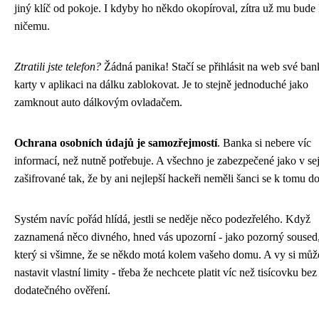
jiný klíč od pokoje. I kdyby ho někdo okopíroval, zítra už mu bude
ničemu.
Ztratili jste telefon?
Žádná panika! Stačí se přihlásit na web své ban
karty v aplikaci na dálku zablokovat. Je to stejně jednoduché jako
zamknout auto dálkovým ovladačem.
Ochrana osobních údajů je samozřejmostí
. Banka si nebere víc
informací, než nutně potřebuje. A všechno je zabezpečené jako v sej
zašifrované tak, že by ani nejlepší hackeři neměli šanci se k tomu do
Systém navíc pořád hlídá, jestli se neděje něco podezřelého. Když
zaznamená něco divného, hned vás upozorní - jako pozorný soused
který si všimne, že se někdo motá kolem vašeho domu. A vy si můž
nastavit vlastní limity - třeba že nechcete platit víc než tisícovku bez
dodatečného ověření.