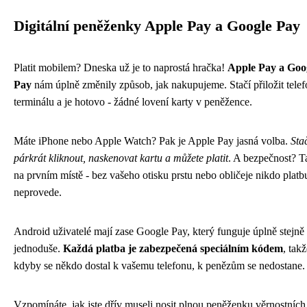
Digitální peněženky Apple Pay a Google Pay
Platit mobilem? Dneska už je to naprostá hračka!
Apple Pay a Goo
Pay
nám úplně změnily způsob, jak nakupujeme. Stačí přiložit telef
terminálu a je hotovo - žádné lovení karty v peněžence.
Máte iPhone nebo Apple Watch? Pak je Apple Pay jasná volba.
Stač
párkrát kliknout, naskenovat kartu a můžete platit
. A bezpečnost? Ta
na prvním místě - bez vašeho otisku prstu nebo obličeje nikdo platb
neprovede.
Android uživatelé mají zase Google Pay, který funguje úplně stejně
jednoduše.
Každá platba je zabezpečená speciálním kódem
, takž
kdyby se někdo dostal k vašemu telefonu, k penězům se nedostane.
Vzpomínáte, jak jste dřív museli nosit plnou peněženku věrnostních