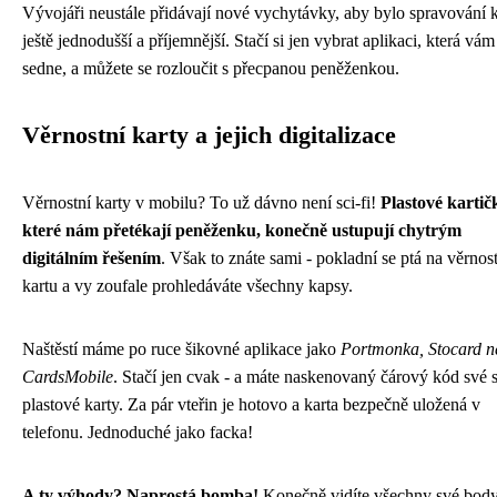
Vývojáři neustále přidávají nové vychytávky, aby bylo spravování k
ještě jednodušší a příjemnější. Stačí si jen vybrat aplikaci, která vám
sedne, a můžete se rozloučit s přecpanou peněženkou.
Věrnostní karty a jejich digitalizace
Věrnostní karty v mobilu? To už dávno není sci-fi!
Plastové kartič
které nám přetékají peněženku, konečně ustupují chytrým
digitálním řešením
. Však to znáte sami - pokladní se ptá na věrnos
kartu a vy zoufale prohledáváte všechny kapsy.
Naštěstí máme po ruce šikovné aplikace jako
Portmonka, Stocard n
CardsMobile
. Stačí jen cvak - a máte naskenovaný čárový kód své s
plastové karty. Za pár vteřin je hotovo a karta bezpečně uložená v
telefonu. Jednoduché jako facka!
A ty výhody? Naprostá bomba!
Konečně vidíte všechny své bod