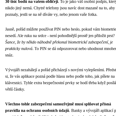
30 tisíc bodů na vašem obličeji
. To je jako váš osobní podpis, kter
nikdo jiný nemá. Chytré telefony jsou navíc dost mazané na to, aby
poznaly, jestli se na ně díváte vy, nebo jenom vaše fotka.
Jasně, pořád můžete používat PIN nebo heslo, pokud vám biometri
nesedí. Ale ruku na srdce - není pohodlnější prostě jen přiložit prst?
Šance, že by někdo náhodně překonal biometrické zabezpečení, je
prakticky nulová
. To PIN se dá odpozorovat nebo uhodnout mnoh
snáz.
Vývojáři nezahálejí a pořád přicházejí s novými vylepšeními. Předs
si, že vás aplikace pozná podle hlasu nebo podle toho, jak píšete na
klávesnici. Tyhle extra bezpečnostní prvky se hodí třeba když posílá
větší částky.
Všechno tohle zabezpečení samozřejmě musí splňovat přísná
pravidla na ochranu osobních údajů
. Banky a vývojáři aplikací 