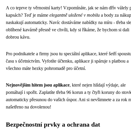
A co teprve ty věrnostní karty! Vzpomínáte, jak se nám dřív válely 
kapsách? Teď je máme
elegantně uložené v mobilu
a body za náku
naskakují automaticky. Navíc dostáváme nabídky na míru - třeba sl
oblíbené kavárně přesně ve chvíli, kdy si říkáme, že bychom si dali
dobrou kávu.
Pro podnikatele a firmy jsou tu speciální aplikace, které šetří spoust
času s účetnictvím. Vyfotíte účtenku, aplikace ji spáruje s platbou a
všechno máte hezky pohromadě pro účetní.
Nejnovějším hitem jsou aplikace
, které nejen hlídají výdaje, ale
pomáhají i spořit. Zaplatíte třeba 96 korun a ty čtyři koruny do stov
automaticky přesunou do vašich úspor. Ani si nevšimnete a za rok 
našetřeno na dovolenou!
Bezpečnostní prvky a ochrana dat