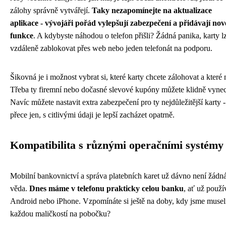
zálohy správně vytvářejí.
Taky nezapomínejte na aktualizace
aplikace - vývojáři pořád vylepšují zabezpečení a přidávají nov
funkce
. A kdybyste náhodou o telefon přišli? Žádná panika, karty l
vzdáleně zablokovat přes web nebo jeden telefonát na podporu.
Šikovná je i možnost vybrat si, které karty chcete zálohovat a které 
Třeba ty firemní nebo dočasné slevové kupóny můžete klidně vynec
Navíc můžete nastavit extra zabezpečení pro ty nejdůležitější karty -
přece jen, s citlivými údaji je lepší zacházet opatrně.
Kompatibilita s různými operačními systémy
Mobilní bankovnictví a správa platebních karet už dávno není žádn
věda.
Dnes máme v telefonu prakticky celou banku
, ať už použ
Android nebo iPhone. Vzpomínáte si ještě na doby, kdy jsme museli
každou maličkostí na pobočku?