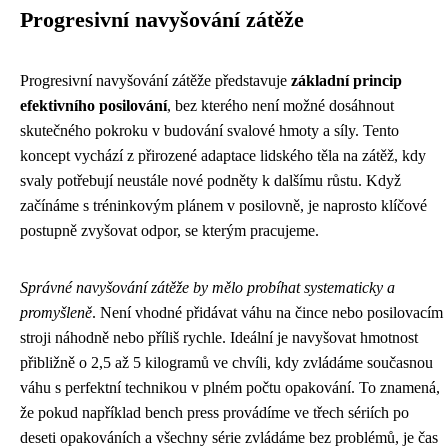
Progresivní navyšování zátěže
Progresivní navyšování zátěže představuje
základní princip
efektivního posilování
, bez kterého není možné dosáhnout
skutečného pokroku v budování svalové hmoty a síly. Tento
koncept vychází z přirozené adaptace lidského těla na zátěž, kdy
svaly potřebují neustále nové podněty k dalšímu růstu. Když
začínáme s tréninkovým plánem v posilovně, je naprosto klíčové
postupně zvyšovat odpor, se kterým pracujeme.
Správné navyšování zátěže by mělo probíhat systematicky a
promyšleně
. Není vhodné přidávat váhu na čince nebo posilovacím
stroji náhodně nebo příliš rychle. Ideální je navyšovat hmotnost
přibližně o 2,5 až 5 kilogramů ve chvíli, kdy zvládáme současnou
váhu s perfektní technikou v plném počtu opakování. To znamená,
že pokud například bench press provádíme ve třech sériích po
deseti opakováních a všechny série zvládáme bez problémů, je čas