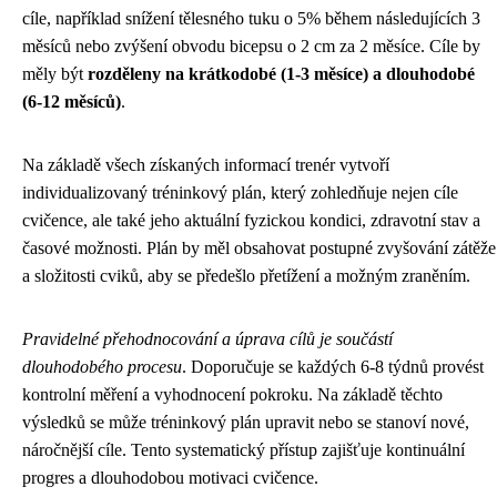
cíle, například snížení tělesného tuku o 5% během následujících 3
měsíců nebo zvýšení obvodu bicepsu o 2 cm za 2 měsíce. Cíle by
měly být
rozděleny na krátkodobé (1-3 měsíce) a dlouhodobé
(6-12 měsíců)
.
Na základě všech získaných informací trenér vytvoří
individualizovaný tréninkový plán, který zohledňuje nejen cíle
cvičence, ale také jeho aktuální fyzickou kondici, zdravotní stav a
časové možnosti. Plán by měl obsahovat postupné zvyšování zátěže
a složitosti cviků, aby se předešlo přetížení a možným zraněním.
Pravidelné přehodnocování a úprava cílů je součástí
dlouhodobého procesu
. Doporučuje se každých 6-8 týdnů provést
kontrolní měření a vyhodnocení pokroku. Na základě těchto
výsledků se může tréninkový plán upravit nebo se stanoví nové,
náročnější cíle. Tento systematický přístup zajišťuje kontinuální
progres a dlouhodobou motivaci cvičence.