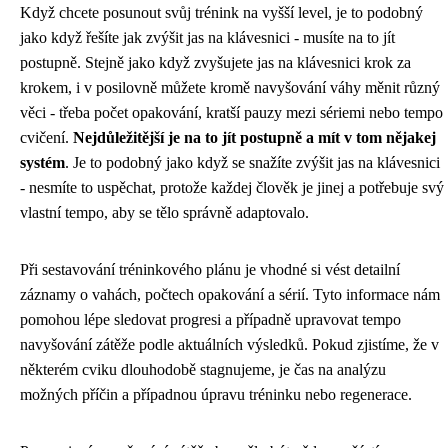
Když chcete posunout svůj trénink na vyšší level, je to podobný
jako když řešíte
jak zvýšit jas na klávesnici
- musíte na to jít
postupně. Stejně jako když zvyšujete jas na klávesnici krok za
krokem, i v posilovně můžete kromě navyšování váhy měnit různý
věci - třeba počet opakování, kratší pauzy mezi sériemi nebo tempo
cvičení.
Nejdůležitější je na to jít postupně a mít v tom nějakej
systém
. Je to podobný jako když se snažíte zvýšit jas na klávesnici
- nesmíte to uspěchat, protože každej člověk je jinej a potřebuje svý
vlastní tempo, aby se tělo správně adaptovalo.
Při sestavování tréninkového plánu je vhodné si vést detailní
záznamy o vahách, počtech opakování a sérií. Tyto informace nám
pomohou lépe sledovat progresi a případně upravovat tempo
navyšování zátěže podle aktuálních výsledků. Pokud zjistíme, že v
některém cviku dlouhodobě stagnujeme, je čas na analýzu
možných příčin a případnou úpravu tréninku nebo regenerace.