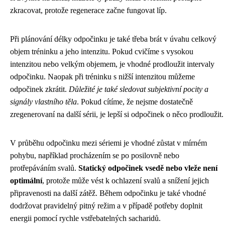
zkracovat, protože regenerace začne fungovat líp.
Při plánování délky odpočinku je také třeba brát v úvahu celkový
objem tréninku a jeho intenzitu. Pokud cvičíme s vysokou
intenzitou nebo velkým objemem, je vhodné prodloužit intervaly
odpočinku. Naopak při tréninku s nižší intenzitou můžeme
odpočinek zkrátit.
Důležité je také sledovat subjektivní pocity a
signály vlastního těla
. Pokud cítíme, že nejsme dostatečně
zregenerovaní na další sérii, je lepší si odpočinek o něco prodloužit.
V průběhu odpočinku mezi sériemi je vhodné zůstat v mírném
pohybu, například procházením se po posilovně nebo
protřepáváním svalů.
Statický odpočinek vsedě nebo vleže není
optimální
, protože může vést k ochlazení svalů a snížení jejich
připravenosti na další zátěž. Během odpočinku je také vhodné
dodržovat pravidelný pitný režim a v případě potřeby doplnit
energii pomocí rychle vstřebatelných sacharidů.