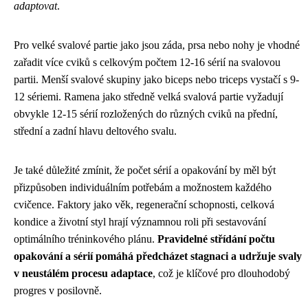
adaptovat
.
Pro velké svalové partie jako jsou záda, prsa nebo nohy je vhodné
zařadit více cviků s celkovým počtem 12-16 sérií na svalovou
partii. Menší svalové skupiny jako biceps nebo triceps vystačí s 9-
12 sériemi. Ramena jako středně velká svalová partie vyžadují
obvykle 12-15 sérií rozložených do různých cviků na přední,
střední a zadní hlavu deltového svalu.
Je také důležité zmínit, že počet sérií a opakování by měl být
přizpůsoben individuálním potřebám a možnostem každého
cvičence. Faktory jako věk, regenerační schopnosti, celková
kondice a životní styl hrají významnou roli při sestavování
optimálního tréninkového plánu.
Pravidelné střídání počtu
opakování a sérií pomáhá předcházet stagnaci a udržuje svaly
v neustálém procesu adaptace
, což je klíčové pro dlouhodobý
progres v posilovně.