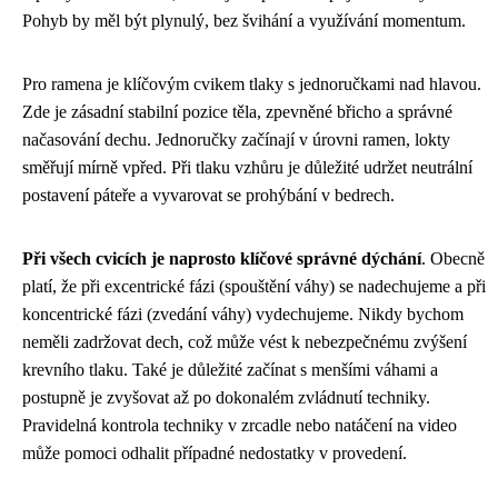
Pohyb by měl být plynulý, bez švihání a využívání momentum.
Pro ramena je klíčovým cvikem tlaky s jednoručkami nad hlavou.
Zde je zásadní stabilní pozice těla, zpevněné břicho a správné
načasování dechu. Jednoručky začínají v úrovni ramen, lokty
směřují mírně vpřed. Při tlaku vzhůru je důležité udržet neutrální
postavení páteře a vyvarovat se prohýbání v bedrech.
Při všech cvicích je naprosto klíčové správné dýchání
. Obecně
platí, že při excentrické fázi (spouštění váhy) se nadechujeme a při
koncentrické fázi (zvedání váhy) vydechujeme. Nikdy bychom
neměli zadržovat dech, což může vést k nebezpečnému zvýšení
krevního tlaku. Také je důležité začínat s menšími váhami a
postupně je zvyšovat až po dokonalém zvládnutí techniky.
Pravidelná kontrola techniky v zrcadle nebo natáčení na video
může pomoci odhalit případné nedostatky v provedení.