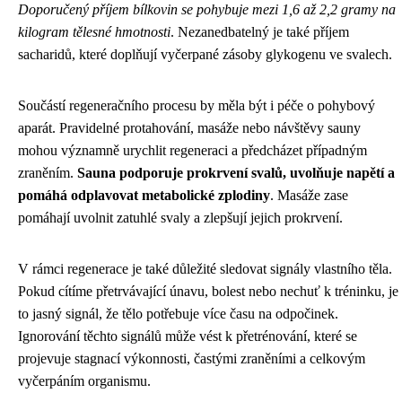
Doporučený příjem bílkovin se pohybuje mezi 1,6 až 2,2 gramy na
kilogram tělesné hmotnosti
. Nezanedbatelný je také příjem
sacharidů, které doplňují vyčerpané zásoby glykogenu ve svalech.
Součástí regeneračního procesu by měla být i péče o pohybový
aparát. Pravidelné protahování, masáže nebo návštěvy sauny
mohou významně urychlit regeneraci a předcházet případným
zraněním.
Sauna podporuje prokrvení svalů, uvolňuje napětí a
pomáhá odplavovat metabolické zplodiny
. Masáže zase
pomáhají uvolnit zatuhlé svaly a zlepšují jejich prokrvení.
V rámci regenerace je také důležité sledovat signály vlastního těla.
Pokud cítíme přetrvávající únavu, bolest nebo nechuť k tréninku, je
to jasný signál, že tělo potřebuje více času na odpočinek.
Ignorování těchto signálů může vést k přetrénování, které se
projevuje stagnací výkonnosti, častými zraněními a celkovým
vyčerpáním organismu.