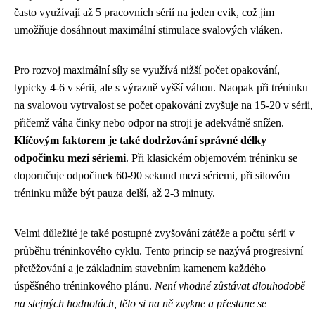
často využívají až 5 pracovních sérií na jeden cvik, což jim
umožňuje dosáhnout maximální stimulace svalových vláken.
Pro rozvoj maximální síly se využívá nižší počet opakování,
typicky 4-6 v sérii, ale s výrazně vyšší váhou. Naopak při tréninku
na svalovou vytrvalost se počet opakování zvyšuje na 15-20 v sérii,
přičemž váha činky nebo odpor na stroji je adekvátně snížen.
Klíčovým faktorem je také dodržování správné délky
odpočinku mezi sériemi
. Při klasickém objemovém tréninku se
doporučuje odpočinek 60-90 sekund mezi sériemi, při silovém
tréninku může být pauza delší, až 2-3 minuty.
Velmi důležité je také postupné zvyšování zátěže a počtu sérií v
průběhu tréninkového cyklu. Tento princip se nazývá progresivní
přetěžování a je základním stavebním kamenem každého
úspěšného tréninkového plánu.
Není vhodné zůstávat dlouhodobě
na stejných hodnotách, tělo si na ně zvykne a přestane se