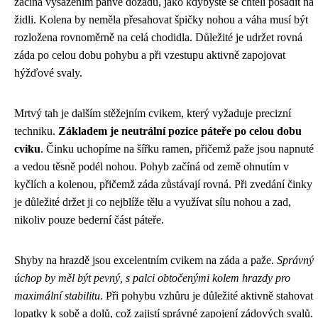
začíná vysazením pánve dozadu, jako kdybyste se chtěli posadit na
židli. Kolena by neměla přesahovat špičky nohou a váha musí být
rozložena rovnoměrně na celá chodidla. Důležité je udržet rovná
záda po celou dobu pohybu a při vzestupu aktivně zapojovat
hýžďové svaly.
Mrtvý tah je dalším stěžejním cvikem, který vyžaduje precizní
techniku.
Základem je neutrální pozice páteře po celou dobu
cviku
. Činku uchopíme na šířku ramen, přičemž paže jsou napnuté
a vedou těsně podél nohou. Pohyb začíná od země ohnutím v
kyčlích a kolenou, přičemž záda zůstávají rovná. Při zvedání činky
je důležité držet ji co nejblíže tělu a využívat sílu nohou a zad,
nikoliv pouze bederní část páteře.
Shyby na hrazdě jsou excelentním cvikem na záda a paže.
Správný
úchop by měl být pevný, s palci obtočenými kolem hrazdy pro
maximální stabilitu
. Při pohybu vzhůru je důležité aktivně stahovat
lopatky k sobě a dolů, což zajistí správné zapojení zádových svalů.