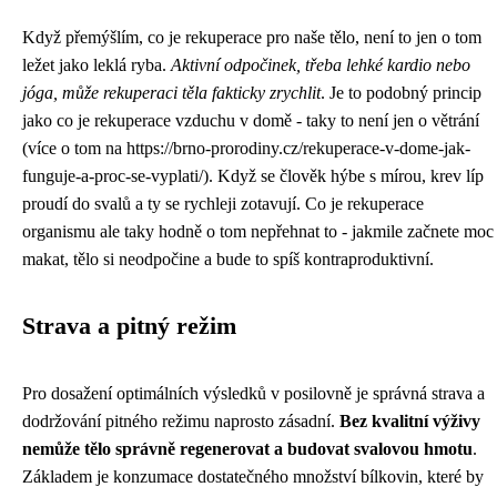
Když přemýšlím, co je rekuperace pro naše tělo, není to jen o tom
ležet jako leklá ryba.
Aktivní odpočinek, třeba lehké kardio nebo
jóga, může rekuperaci těla fakticky zrychlit
. Je to podobný princip
jako co je rekuperace vzduchu v domě - taky to není jen o větrání
(více o tom na https://brno-prorodiny.cz/rekuperace-v-dome-jak-
funguje-a-proc-se-vyplati/). Když se člověk hýbe s mírou, krev líp
proudí do svalů a ty se rychleji zotavují. Co je rekuperace
organismu ale taky hodně o tom nepřehnat to - jakmile začnete moc
makat, tělo si neodpočine a bude to spíš kontraproduktivní.
Strava a pitný režim
Pro dosažení optimálních výsledků v posilovně je správná strava a
dodržování pitného režimu naprosto zásadní.
Bez kvalitní výživy
nemůže tělo správně regenerovat a budovat svalovou hmotu
.
Základem je konzumace dostatečného množství bílkovin, které by