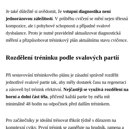
Je také důležité si uvědomit, že
vstupní diagnostika není
jednorázovou záležitostí
. V průběhu cvičení se mění nejen tělesná
kompozice, ale i pohybové schopnosti a případné svalové
dysbalance. Proto je nutné pravidelně aktualizovat diagnostická
měření a přizpůsobovat tréninkový plán aktuálnímu stavu cvičence.
Rozdělení tréninku podle svalových partií
Při sestavování tréninkového plánu je zásadní správně rozdělit
jednotlivé svalové partie tak, aby měly dostatek času na regeneraci
a zároveň byl trénink efektivní.
Nejčastěji se využívá rozdělení na
horní a dolní část těla
, přičemž každá partie by měla mít
minimálně 48 hodin na odpočinek před dalším tréninkem.
Pro začátečníky je ideální trénovat třikrát týdně s důrazem na
komplexní cviky. První trénink se zaměřuje na hrudník, ramena a