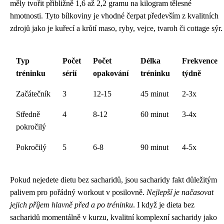
měly tvořit přibližně 1,6 až 2,2 gramu na kilogram tělesné
hmotnosti. Tyto bílkoviny je vhodné čerpat především z kvalitních
zdrojů jako je kuřecí a krůtí maso, ryby, vejce, tvaroh či cottage sýr.
Typ
Počet
Počet
Délka
Frekvence
tréninku
sérií
opakování
tréninku
týdně
Začátečník
3
12-15
45 minut
2-3x
Středně
4
8-12
60 minut
3-4x
pokročilý
Pokročilý
5
6-8
90 minut
4-5x
Pokud nejedete
dietu bez sacharidů
, jsou sacharidy fakt důležitým
palivem pro pořádný workout v posilovně.
Nejlepší je načasovat
jejich příjem hlavně před a po tréninku
. I když je dieta bez
sacharidů momentálně v kurzu, kvalitní komplexní sacharidy jako