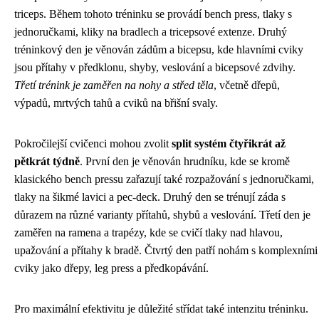
triceps. Během tohoto tréninku se provádí bench press, tlaky s
jednoručkami, kliky na bradlech a tricepsové extenze. Druhý
tréninkový den je věnován zádům a bicepsu, kde hlavními cviky
jsou přítahy v předklonu, shyby, veslování a bicepsové zdvihy.
Třetí trénink je zaměřen na nohy a střed těla
, včetně dřepů,
výpadů, mrtvých tahů a cviků na břišní svaly.
Pokročilejší cvičenci mohou zvolit
split systém čtyřikrát až
pětkrát týdně
. První den je věnován hrudníku, kde se kromě
klasického bench pressu zařazují také rozpažování s jednoručkami,
tlaky na šikmé lavici a pec-deck. Druhý den se trénují záda s
důrazem na různé varianty přítahů, shybů a veslování. Třetí den je
zaměřen na ramena a trapézy, kde se cvičí tlaky nad hlavou,
upažování a přítahy k bradě. Čtvrtý den patří nohám s komplexními
cviky jako dřepy, leg press a předkopávání.
Pro maximální efektivitu je důležité střídat také intenzitu tréninku.