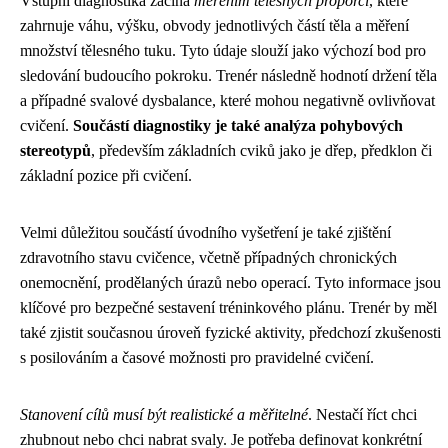
Vstupní diagnostika začíná
měřením tělesných proporcí
, které
zahrnuje váhu, výšku, obvody jednotlivých částí těla a měření
množství tělesného tuku. Tyto údaje slouží jako výchozí bod pro
sledování budoucího pokroku. Trenér následně hodnotí držení těla
a případné svalové dysbalance, které mohou negativně ovlivňovat
cvičení.
Součástí diagnostiky je také analýza pohybových
stereotypů
, především základních cviků jako je dřep, předklon či
základní pozice při cvičení.
Velmi důležitou součástí úvodního vyšetření je také zjištění
zdravotního stavu cvičence, včetně případných chronických
onemocnění, prodělaných úrazů nebo operací. Tyto informace jsou
klíčové pro bezpečné sestavení tréninkového plánu. Trenér by měl
také zjistit současnou úroveň fyzické aktivity, předchozí zkušenosti
s posilováním a časové možnosti pro pravidelné cvičení.
Stanovení cílů musí být realistické a měřitelné
. Nestačí říct chci
zhubnout nebo chci nabrat svaly. Je potřeba definovat konkrétní