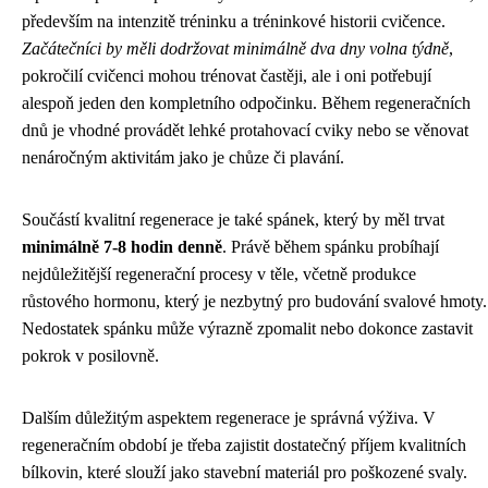
především na intenzitě tréninku a tréninkové historii cvičence.
Začátečníci by měli dodržovat minimálně dva dny volna týdně
,
pokročilí cvičenci mohou trénovat častěji, ale i oni potřebují
alespoň jeden den kompletního odpočinku. Během regeneračních
dnů je vhodné provádět lehké protahovací cviky nebo se věnovat
nenáročným aktivitám jako je chůze či plavání.
Součástí kvalitní regenerace je také spánek, který by měl trvat
minimálně 7-8 hodin denně
. Právě během spánku probíhají
nejdůležitější regenerační procesy v těle, včetně produkce
růstového hormonu, který je nezbytný pro budování svalové hmoty.
Nedostatek spánku může výrazně zpomalit nebo dokonce zastavit
pokrok v posilovně.
Dalším důležitým aspektem regenerace je správná výživa. V
regeneračním období je třeba zajistit dostatečný příjem kvalitních
bílkovin, které slouží jako stavební materiál pro poškozené svaly.