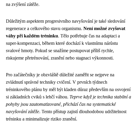
na zvýšení zátěže.
Důležitým aspektem progresivního navyšování je také sledování
regenerace a celkového stavu organismu.
Není možné zvyšovat
váhy při každém tréninku
. Tělo potřebuje čas na adaptaci a
super-kompenzaci, během které dochází k vlastnímu nárůstu
svalové hmoty. Pokud se snažíme postupovat příliš rychle,
riskujeme přetrénování, zranění nebo stagnaci výkonnosti.
Pro začátečníky je obzvláště důležité zaměřit se nejprve na
zvládnutí správné techniky cvičení. V prvních týdnech
tréninkového plánu by měl být kladen důraz především na osvojení
si základních cviků s lehčí váhou.
Teprve když je technika stabilní a
pohyby jsou zautomatizované, přichází čas na systematické
navyšování zátěže
. Tento přístup zajistí dlouhodobou udržitelnost
tréninku a minimalizuje riziko zranění.