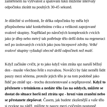
zaměřeném na vytrvalost a spalování tuků můžeme intervaly
odpočinku zkrátit na pouhých 30-45 sekund.
Je důležité si uvědomit, že délka odpočinku by měla být
přizpůsobena také konkrétnímu cviku a velikosti zapojované
svalové skupiny. Například po náročných komplexních cvicích
jako je dřep nebo mrtvý tah potřebuje tělo delší dobu na regeneraci
než po izolovaných cvicích jako jsou bicepsové zdvihy.
Velké
svalové skupiny vyžadují obecně delší odpočinek než malé
.
Když začínáte cvičit, je to jako když vám
ztráta spz
naruší běžný
den - musíte všechno řešit s rozvahou. Nováčci by fakt neměli šidit
pauzy mezi sériema, protože jejich tělo je na tom podobně jako
řidič po ztrátě spz - trochu dezorientované a nepřipravené.
Když to
přeženete s tréninkem a nedáte tělu čas na oddych, můžete se
dostat do situace horší než ztráta spz - hrozí vám zranění nebo
se přestanete zlepšovat
. Časem, jak budete zkušenější a vaše tělo
si zvykne na zátěž, můžete ty pauzy mezi cvičením postupně