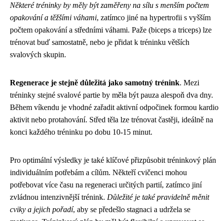
Některé tréninky by měly být zaměřeny na sílu s menším počtem
opakování a těžšími váhami
, zatímco jiné na hypertrofii s vyšším
počtem opakování a středními váhami. Paže (biceps a triceps) lze
trénovat buď samostatně, nebo je přidat k tréninku větších
svalových skupin.
Regenerace je stejně důležitá jako samotný trénink
. Mezi
tréninky stejné svalové partie by měla být pauza alespoň dva dny.
Během víkendu je vhodné zařadit aktivní odpočinek formou kardio
aktivit nebo protahování. Střed těla lze trénovat častěji, ideálně na
konci každého tréninku po dobu 10-15 minut.
Pro optimální výsledky je také klíčové přizpůsobit tréninkový plán
individuálním potřebám a cílům. Někteří cvičenci mohou
potřebovat více času na regeneraci určitých partií, zatímco jiní
zvládnou intenzivnější trénink.
Důležité je také pravidelně měnit
cviky a jejich pořadí
, aby se předešlo stagnaci a udržela se