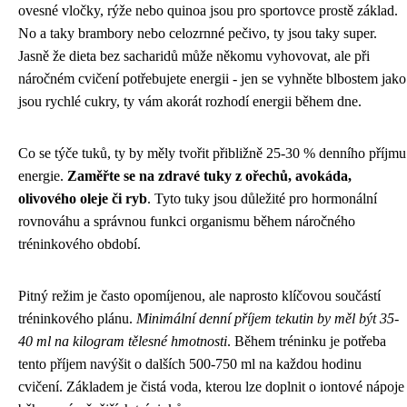
ovesné vločky, rýže nebo quinoa jsou pro sportovce prostě základ.
No a taky brambory nebo celozrnné pečivo, ty jsou taky super.
Jasně že dieta bez sacharidů může někomu vyhovovat, ale při
náročném cvičení potřebujete energii - jen se vyhněte blbostem jako
jsou rychlé cukry, ty vám akorát rozhodí energii během dne.
Co se týče tuků, ty by měly tvořit přibližně 25-30 % denního příjmu
energie.
Zaměřte se na zdravé tuky z ořechů, avokáda,
olivového oleje či ryb
. Tyto tuky jsou důležité pro hormonální
rovnováhu a správnou funkci organismu během náročného
tréninkového období.
Pitný režim je často opomíjenou, ale naprosto klíčovou součástí
tréninkového plánu.
Minimální denní příjem tekutin by měl být 35-
40 ml na kilogram tělesné hmotnosti
. Během tréninku je potřeba
tento příjem navýšit o dalších 500-750 ml na každou hodinu
cvičení. Základem je čistá voda, kterou lze doplnit o iontové nápoje