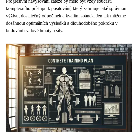
Progresivní navyšování zátěže by mělo být vždy součástí
komplexního přístupu k posilování, který zahrnuje také správnou
výživu, dostatečný odpočinek a kvalitní spánek. Jen tak můžeme
dosáhnout optimálních výsledků a dlouhodobého pokroku v
budování svalové hmoty a síly.