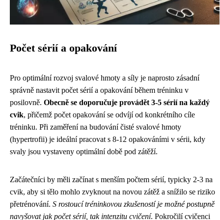
Počet sérií a opakování
Pro optimální rozvoj svalové hmoty a síly je naprosto zásadní
správně nastavit počet sérií a opakování během tréninku v
posilovně.
Obecně se doporučuje provádět 3-5 sérií na každý
cvik
, přičemž počet opakování se odvíjí od konkrétního cíle
tréninku. Při zaměření na budování čisté svalové hmoty
(hypertrofii) je ideální pracovat s 8-12 opakováními v sérii, kdy
svaly jsou vystaveny optimální době pod zátěží.
Začátečníci by měli začínat s menším počtem sérií, typicky 2-3 na
cvik, aby si tělo mohlo zvyknout na novou zátěž a snížilo se riziko
přetrénování.
S rostoucí tréninkovou zkušeností je možné postupně
navyšovat jak počet sérií, tak intenzitu cvičení
. Pokročilí cvičenci