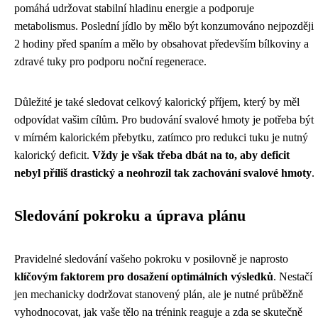
pomáhá udržovat stabilní hladinu energie a podporuje
metabolismus. Poslední jídlo by mělo být konzumováno nejpozději
2 hodiny před spaním a mělo by obsahovat především bílkoviny a
zdravé tuky pro podporu noční regenerace.
Důležité je také sledovat celkový kalorický příjem, který by měl
odpovídat vašim cílům. Pro budování svalové hmoty je potřeba být
v mírném kalorickém přebytku, zatímco pro redukci tuku je nutný
kalorický deficit.
Vždy je však třeba dbát na to, aby deficit
nebyl příliš drastický a neohrozil tak zachování svalové hmoty
.
Sledování pokroku a úprava plánu
Pravidelné sledování vašeho pokroku v posilovně je naprosto
klíčovým faktorem pro dosažení optimálních výsledků
. Nestačí
jen mechanicky dodržovat stanovený plán, ale je nutné průběžně
vyhodnocovat, jak vaše tělo na trénink reaguje a zda se skutečně