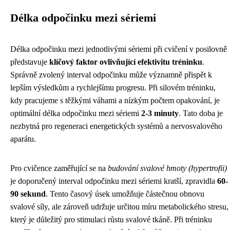
Délka odpočinku mezi sériemi
Délka odpočinku mezi jednotlivými sériemi při cvičení v posilovně
představuje
klíčový faktor ovlivňující efektivitu tréninku
.
Správně zvolený interval odpočinku může významně přispět k
lepším výsledkům a rychlejšímu progresu. Při silovém tréninku,
kdy pracujeme s těžkými váhami a nízkým počtem opakování, je
optimální délka odpočinku mezi sériemi
2-3 minuty
. Tato doba je
nezbytná pro regeneraci energetických systémů a nervosvalového
aparátu.
Pro cvičence zaměřující se na
budování svalové hmoty (hypertrofii)
je doporučený interval odpočinku mezi sériemi kratší, zpravidla
60-
90 sekund
. Tento časový úsek umožňuje částečnou obnovu
svalové síly, ale zároveň udržuje určitou míru metabolického stresu,
který je důležitý pro stimulaci růstu svalové tkáně. Při tréninku