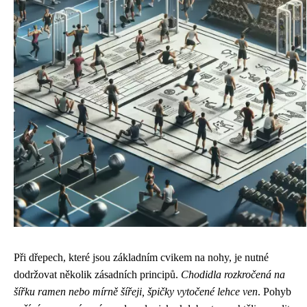
Při dřepech, které jsou základním cvikem na nohy, je nutné
dodržovat několik zásadních principů.
Chodidla rozkročená na
šířku ramen nebo mírně šířeji, špičky vytočené lehce ven
. Pohyb