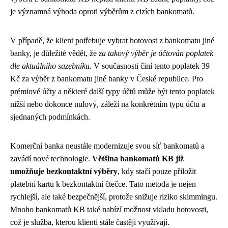
je významná výhoda oproti výběrům z cizích bankomatů.
V případě, že klient potřebuje vybrat hotovost z bankomatu jiné
banky, je důležité vědět, že
za takový výběr je účtován poplatek
dle aktuálního sazebníku
. V současnosti činí tento poplatek 39
Kč za výběr z bankomatu jiné banky v České republice. Pro
prémiové účty a některé další typy účtů může být tento poplatek
nižší nebo dokonce nulový, záleží na konkrétním typu účtu a
sjednaných podmínkách.
Komerční banka neustále modernizuje svou síť bankomatů a
zavádí nové technologie.
Většina bankomatů KB již
umožňuje bezkontaktní výběry
, kdy stačí pouze přiložit
platební kartu k bezkontaktní čtečce. Tato metoda je nejen
rychlejší, ale také bezpečnější, protože snižuje riziko skimmingu.
Mnoho bankomatů KB také nabízí možnost vkladu hotovosti,
což je služba, kterou klienti stále častěji využívají.