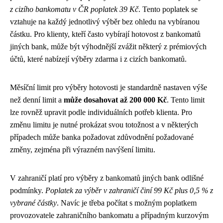
z cizího bankomatu v ČR poplatek 39 Kč
. Tento poplatek se
vztahuje na každý jednotlivý výběr bez ohledu na vybíranou
částku. Pro klienty, kteří často vybírají hotovost z bankomatů
jiných bank, může být výhodnější zvážit některý z prémiových
účtů, které nabízejí výběry zdarma i z cizích bankomatů.
Měsíční limit pro výběry hotovosti je standardně nastaven výše
než denní limit a
může dosahovat až 200 000 Kč
. Tento limit
lze rovněž upravit podle individuálních potřeb klienta. Pro
změnu limitu je nutné prokázat svou totožnost a v některých
případech může banka požadovat zdůvodnění požadované
změny, zejména při výrazném navýšení limitu.
V zahraničí platí pro výběry z bankomatů jiných bank odlišné
podmínky.
Poplatek za výběr v zahraničí činí 99 Kč plus 0,5 % z
vybrané částky
. Navíc je třeba počítat s možným poplatkem
provozovatele zahraničního bankomatu a případným kurzovým