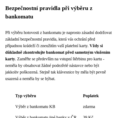
Bezpečnostní pravidla při výběru z
bankomatu
Při výběru hotovosti z bankomatu je naprosto zásadní dodržovat
základní bezpečnostní pravidla, která vás ochrání před
případnou krádeží či zneužitím vaší platební karty.
Vždy si
důkladně zkontrolujte bankomat před samotným vložením
karty
. Zaměřte se především na vstupní štěrbinu pro kartu -
neměla by obsahovat žádné podezřelé nástavce nebo být
jakkoliv poškozená. Stejně tak klávesnice by měla být pevně
usazená a neměla by se hýbat.
Typ výběru
Poplatek
Výběr z bankomatu KB
zdarma
Výběr z bankomatu jiné banky v ČR
39 Kč