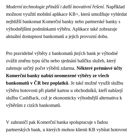
Moderní technologie přináší i další inovativní řešení
. Například
možnost využití mobilní aplikace KB+, která umožňuje vyhledat
nejbližší bankomat Komerční banky nebo partnerské banky s
výhodnějšími podmínkami výběru. Aplikace také zobrazuje
aktuální dostupnost bankomatů a jejich provozní dobu.
Pro pravidelné výběry z bankomatů jiných bank je výhodné
zvážit změnu typu účtu nebo sjednání balíčku služeb, který
zahrnuje určitý počet výběrů zdarma.
Některé prémiové účty
Komerční banky nabízí neomezené výběry ze všech
bankomatů v ČR bez poplatků
. Je také možné využít službu
výběru hotovosti při platbě kartou u obchodníků, kteří nabízejí
službu CashBack, což je ekonomicky výhodnější alternativa k
výběrům z cizích bankomatů.
V zahraničí pak Komerční banka spolupracuje s řadou
partnerských bank, u kterých mohou klienti KB vybírat hotovost