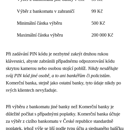
Výběr z bankomatu v zahraničí
99 Kč
Minimální částka výběru
500 Kč
Maximální částka výběru
200 000 Kč
Při zadávání PIN kódu je nezbytné zakrýt druhou rukou
klávesnici, abyste zabránili případnému odpozorování kódu
skrytou kamerou nebo osobou stojící poblíž.
Nikdy nesdělujte
svůj PIN kód jiné osobě, a to ani bankéřům či policistům
.
Komerční banka, stejně jako ostatní banky, tyto údaje nikdy po
svých klientech nevyžaduje.
Při výběru z bankomatu jiné banky než Komerční banky je
důležité počítat s případnými poplatky. Komerční banka účtuje
za výběr z cizího bankomatu v České republice standardně
poplatek, jehož výše se liší podle typu účtu a sjednaného balíčku