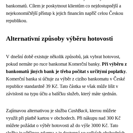
bankomatů. Cílem je poskytnout klientům co nejdostupnější a
nejekonomičtější přístup k jejich financím napříč celou Českou
republikou.
Alternativní způsoby výběru hotovosti
V dnešní době existuje několik způsobů, jak vybrat hotovost,
pokud nemáte po ruce bankomat Komerční banky.
Při výběru z
bankomatů jiných bank je třeba počítat s určitými poplatky
.
Komerční banka si účtuje za výběr z cizího bankomatu v České
republice standardně 39 Kč. Tato částka se však může lišit v
závislosti na typu účtu a balíčku služeb, který máte sjednán.
Zajímavou alternativou je služba
CashBack
, kterou můžete
využít při platbě kartou v obchodech. Při nákupu nad 300 Kč
můžete požádat o výběr hotovosti až do výše 3000 Kč. Tato
služba je většinou zdarma a je dostupná ve velkých obchodních