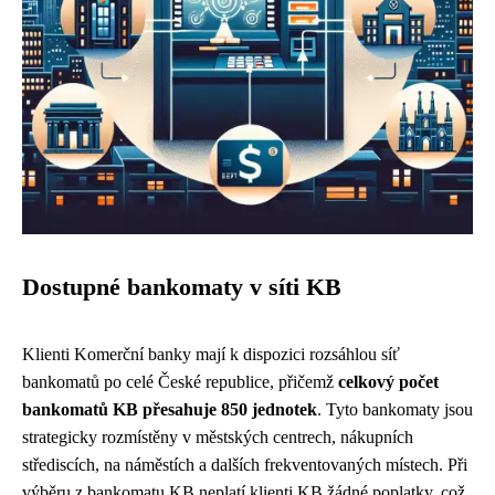
Dostupné bankomaty v síti KB
Klienti Komerční banky mají k dispozici rozsáhlou síť
bankomatů po celé České republice, přičemž
celkový počet
bankomatů KB přesahuje 850 jednotek
. Tyto bankomaty jsou
strategicky rozmístěny v městských centrech, nákupních
střediscích, na náměstích a dalších frekventovaných místech. Při
výběru z bankomatu KB neplatí klienti KB žádné poplatky, což