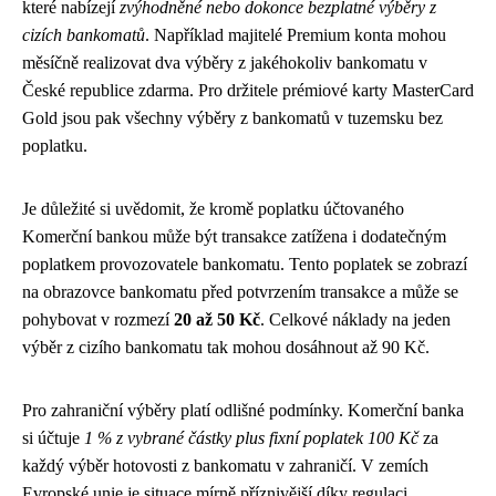
které nabízejí
zvýhodněné nebo dokonce bezplatné výběry z
cizích bankomatů
. Například majitelé Premium konta mohou
měsíčně realizovat dva výběry z jakéhokoliv bankomatu v
České republice zdarma. Pro držitele prémiové karty MasterCard
Gold jsou pak všechny výběry z bankomatů v tuzemsku bez
poplatku.
Je důležité si uvědomit, že kromě poplatku účtovaného
Komerční bankou může být transakce zatížena i dodatečným
poplatkem provozovatele bankomatu. Tento poplatek se zobrazí
na obrazovce bankomatu před potvrzením transakce a může se
pohybovat v rozmezí
20 až 50 Kč
. Celkové náklady na jeden
výběr z cizího bankomatu tak mohou dosáhnout až 90 Kč.
Pro zahraniční výběry platí odlišné podmínky. Komerční banka
si účtuje
1 % z vybrané částky plus fixní poplatek 100 Kč
za
každý výběr hotovosti z bankomatu v zahraničí. V zemích
Evropské unie je situace mírně příznivější díky regulaci