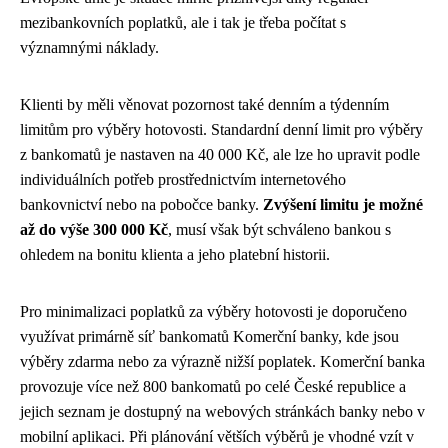
mezibankovních poplatků, ale i tak je třeba počítat s
významnými náklady.
Klienti by měli věnovat pozornost také denním a týdenním
limitům pro výběry hotovosti. Standardní denní limit pro výběry
z bankomatů je nastaven na 40 000 Kč, ale lze ho upravit podle
individuálních potřeb prostřednictvím internetového
bankovnictví nebo na pobočce banky.
Zvýšení limitu je možné
až do výše 300 000 Kč
, musí však být schváleno bankou s
ohledem na bonitu klienta a jeho platební historii.
Pro minimalizaci poplatků za výběry hotovosti je doporučeno
využívat primárně síť bankomatů Komerční banky, kde jsou
výběry zdarma nebo za výrazně nižší poplatek. Komerční banka
provozuje více než 800 bankomatů po celé České republice a
jejich seznam je dostupný na webových stránkách banky nebo v
mobilní aplikaci. Při plánování větších výběrů je vhodné vzít v