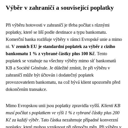
Výběr v zahraničí a související poplatky
Při výběru hotovosti v zahraničí je třeba počítat s různými
poplatky, které se liší podle destinace a typu bankomatu.
Komerční banka rozlišuje výběry v rámci Evropské unie a mimo
ni.
V zemích EU je standardní poplatek za výběr z cizího
bankomatu 1 % z vybrané částky plus 100 Kč
. Tento
poplatek se vztahuje na všechny výběry mimo síť bankomatů
KB a Société Générale. Je důležité zmínit, že při výběru v
zahraničí může být účtován i dodatečný poplatek
provozovatelem bankomatu, na což bývá klient upozorněn před
dokončením transakce.
Mimo Evropskou unii jsou poplatky zpravidla vyšší.
Klienti KB
musí počítat s poplatkem ve výši 1 % z vybrané částky plus 200
Kč za každý výběr
. Tato částka nezahrnuje případné konverzní
poplatky, které mohou vzniknout při přepočtu měn. Při výběru v