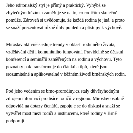
Jeho editorialský styl je přímý a praktický. Vyhýbá se
zbytečným frázím a zaměřuje se na to, co rodičům skutečně
pomůže. Zároveň si uvědomuje, že každá rodina je jiná, a proto
se snaží prezentovat různé úhly pohledu a přístupy k výchově.
Miroslav aktivně sleduje trendy v oblasti rodinného života,
vzdělávání dětí i komunitního fungování. Pravidelně se účastní
konferencí a seminářů zaměřených na rodinu a výchovu. Tyto
poznatky pak transformuje do článků a tipů, které jsou
srozumitelné a aplikovatelné v běžném životě brněnských rodin.
Pod jeho vedením se brno-prorodiny.cz staly důvěryhodným
zdrojem informací pro tisíce rodičů v regionu. Miroslav osobně
odpovídá na dotazy čtenářů, zapojuje se do diskusí a snaží se
vytvářet most mezi rodiči a institucemi, které rodiny v Brně
podporují.