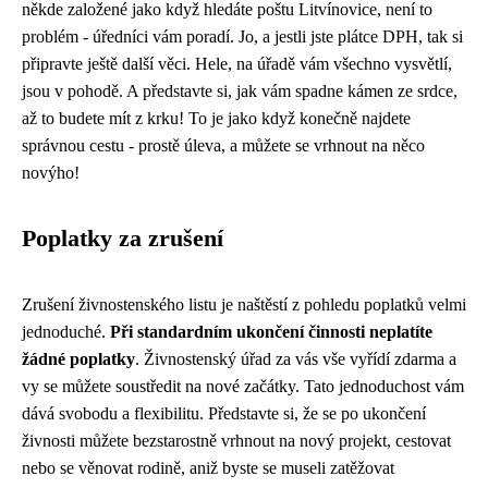
někde založené jako když hledáte poštu Litvínovice, není to
problém - úředníci vám poradí. Jo, a jestli jste plátce DPH, tak si
připravte ještě další věci. Hele, na úřadě vám všechno vysvětlí,
jsou v pohodě. A představte si, jak vám spadne kámen ze srdce,
až to budete mít z krku! To je jako když konečně najdete
správnou cestu - prostě úleva, a můžete se vrhnout na něco
novýho!
Poplatky za zrušení
Zrušení živnostenského listu je naštěstí z pohledu poplatků velmi
jednoduché.
Při standardním ukončení činnosti neplatíte
žádné poplatky
. Živnostenský úřad za vás vše vyřídí zdarma a
vy se můžete soustředit na nové začátky. Tato jednoduchost vám
dává svobodu a flexibilitu. Představte si, že se po ukončení
živnosti můžete bezstarostně vrhnout na nový projekt, cestovat
nebo se věnovat rodině, aniž byste se museli zatěžovat