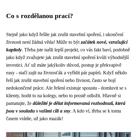
Co s rozdělanou prací?
Stejně jako když řešíte jak zrušit stavební spoření, i ukončení
živnosti není žádná věda! Může to být
začátek nové, vzrušující
kapitoly
. Třeba jste našli lepší projekt, co vás fakt baví, podobně
jako když
zvažujete jak zrušit stavební spoření
kvůli výhodnější
investici. Ať už máte jakýkoliv důvod, postup je překvapivě
easy - stačí zajít na živnosťák a vyřídit pár papírů. Když někdo
řeší jak zrušit stavební spoření nebo živnost, často se bojí
nedokončené práce. Ale řešení existuje spoustu - domluvit se s
klienty, hodit to na kolegy, nebo to prostě odložit. Hlavně si
pamatujte, že
důležité je dělat informovaná rozhodnutí, která
jsou v souladu s vašimi cíli a sny
. A kdo ví, třeba se k tomu
časem vrátíte, už jako mazák!