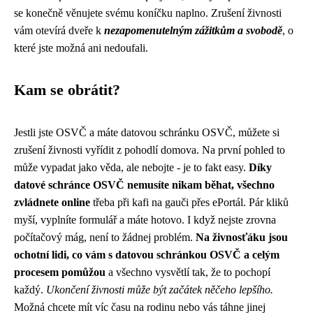
se konečně věnujete svému koníčku naplno. Zrušení živnosti
vám otevírá dveře k
nezapomenutelným zážitkům a svobodě
, o
které jste možná ani nedoufali.
Kam se obrátit?
Jestli jste OSVČ a máte
datovou schránku OSVČ
, můžete si
zrušení živnosti vyřídit z pohodlí domova. Na první pohled to
může vypadat jako věda, ale nebojte - je to fakt easy.
Díky
datové schránce OSVČ nemusíte nikam běhat, všechno
zvládnete online
třeba při kafi na gauči přes ePortál. Pár kliků
myší, vyplníte formulář a máte hotovo. I když nejste zrovna
počítačový mág, není to žádnej problém.
Na živnosťáku jsou
ochotní lidi, co vám s datovou schránkou OSVČ a celým
procesem pomůžou
a všechno vysvětlí tak, že to pochopí
každý.
Ukončení živnosti může být začátek něčeho lepšího.
Možná chcete mít víc času na rodinu nebo vás táhne jinej