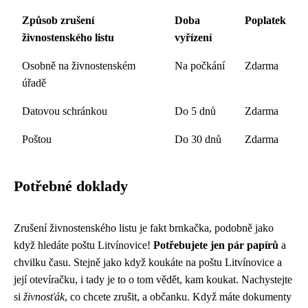
Způsob zrušení
Doba
Poplatek
živnostenského listu
vyřízení
Osobně na živnostenském
Na počkání
Zdarma
úřadě
Datovou schránkou
Do 5 dnů
Zdarma
Poštou
Do 30 dnů
Zdarma
Potřebné doklady
Zrušení živnostenského listu je fakt brnkačka, podobně jako
když hledáte poštu Litvínovice!
Potřebujete jen pár papírů
a
chvilku času. Stejně jako když koukáte na
poštu Litvínovice
a
její otevíračku, i tady je to o tom vědět, kam koukat. Nachystejte
si
živnosťák
, co chcete zrušit, a občanku. Když máte dokumenty