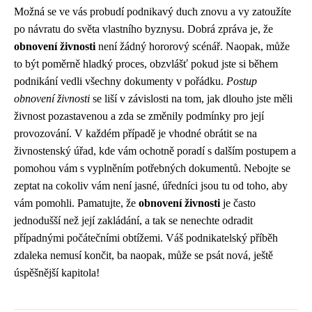
Možná se ve vás probudí podnikavý duch znovu a vy zatoužíte
po návratu do světa vlastního byznysu. Dobrá zpráva je, že
obnovení živnosti
není žádný hororový scénář. Naopak, může
to být poměrně hladký proces, obzvlášť pokud jste si během
podnikání vedli všechny dokumenty v pořádku.
Postup
obnovení živnosti
se liší v závislosti na tom, jak dlouho jste měli
živnost pozastavenou a zda se změnily podmínky pro její
provozování. V každém případě je vhodné obrátit se na
živnostenský úřad, kde vám ochotně poradí s dalším postupem a
pomohou vám s vyplněním potřebných dokumentů. Nebojte se
zeptat na cokoliv vám není jasné, úředníci jsou tu od toho, aby
vám pomohli. Pamatujte, že
obnovení živnosti
je často
jednodušší než její zakládání, a tak se nenechte odradit
případnými počátečními obtížemi. Váš podnikatelský příběh
zdaleka nemusí končit, ba naopak, může se psát nová, ještě
úspěšnější kapitola!