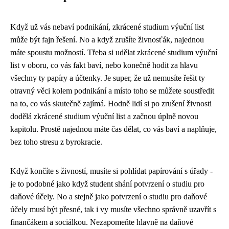
Když už vás nebaví podnikání,
zkrácené studium výuční list
může být fajn řešení. No a když zrušíte živnosťák, najednou
máte spoustu možností. Třeba si udělat zkrácené studium výuční
list v oboru, co vás fakt baví, nebo konečně hodit za hlavu
všechny ty papíry a účtenky. Je super, že už nemusíte řešit ty
otravný věci kolem podnikání a místo toho se můžete soustředit
na to, co vás skutečně zajímá. Hodně lidí si po zrušení živnosti
dodělá zkrácené studium výuční list a začnou úplně novou
kapitolu. Prostě najednou máte čas dělat, co vás baví a naplňuje,
bez toho stresu z byrokracie.
Když končíte s živností, musíte si pohlídat papírování s úřady -
je to podobné jako když student shání
potvrzení o studiu pro
daňové účely
. No a stejně jako potvrzení o studiu pro daňové
účely musí být přesné, tak i vy musíte všechno správně uzavřít s
finančákem a sociálkou. Nezapomeňte hlavně na daňové