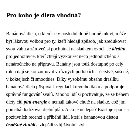
Pro koho je dieta vhodná?
Banánová dieta, o které se v poslední době hodně mluví, může
být lákavou volbou pro ty, kteří hledají způsob, jak zredukovat
svou váhu a zároveň si pochutnat na sladkém ovoci. Je
ideální
pro jednotlivce, kteří chtějí vyzkoušet něco jednoduchého a
nenáročného na přípravu. Banány jsou totiž dostupné po celý
rok a dají se konzumovat v různých podobách – čerstvé, sušené,
v koktejlech či smoothies. Díky vysokému obsahu draslíku
banánová dieta přispívá k regulaci krevního tlaku a podporuje
správné fungování svalů. Mnoho lidí si pochvaluje, že se během
diety cítí
plní energie
a nemají takové chutě na sladké, což jim
pomáhá dodržovat dietní plán. A co je nejlepší? Existuje spousta
pozitivních recenzí a příběhů lidí, kteří s banánovou dietou
úspěšně zhubli
a zlepšili svůj životní styl.