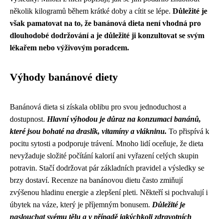
několik kilogramů během krátké doby a cítit se lépe.
Důležité je
však pamatovat na to, že banánová dieta není vhodná pro
dlouhodobé dodržování a je důležité ji konzultovat se svým
lékařem nebo výživovým poradcem.
Výhody banánové diety
Banánová dieta si získala oblibu pro svou jednoduchost a
dostupnost.
Hlavní výhodou je důraz na konzumaci banánů,
které jsou bohaté na draslík, vitamíny a vlákninu.
To přispívá k
pocitu sytosti a podporuje trávení. Mnoho lidí oceňuje, že dieta
nevyžaduje složité počítání kalorií ani vyřazení celých skupin
potravin. Stačí dodržovat pár základních pravidel a výsledky se
brzy dostaví. Recenze na banánovou dietu často zmiňují
zvýšenou hladinu energie a zlepšení pleti. Někteří si pochvalují i
úbytek na váze, který je příjemným bonusem.
Důležité je
naslouchat svému tělu a v případě jakýchkoli zdravotních