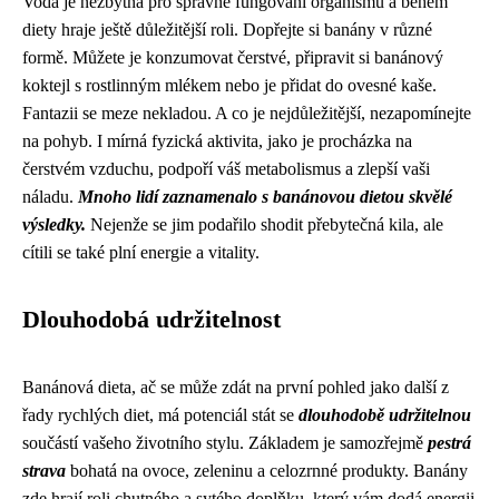
Voda je nezbytná pro správné fungování organismu a během
diety hraje ještě důležitější roli. Dopřejte si banány v různé
formě. Můžete je konzumovat čerstvé, připravit si banánový
koktejl s rostlinným mlékem nebo je přidat do ovesné kaše.
Fantazii se meze nekladou. A co je nejdůležitější, nezapomínejte
na pohyb. I mírná fyzická aktivita, jako je procházka na
čerstvém vzduchu, podpoří váš metabolismus a zlepší vaši
náladu.
Mnoho lidí zaznamenalo s banánovou dietou skvělé
výsledky.
Nejenže se jim podařilo shodit přebytečná kila, ale
cítili se také plní energie a vitality.
Dlouhodobá udržitelnost
Banánová dieta, ač se může zdát na první pohled jako další z
řady rychlých diet, má potenciál stát se
dlouhodobě udržitelnou
součástí vašeho životního stylu. Základem je samozřejmě
pestrá
strava
bohatá na ovoce, zeleninu a celozrnné produkty. Banány
zde hrají roli chutného a sytého doplňku, který vám dodá energii