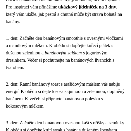
Pro inspiraci vám přinášíme
ukázkový jídelníček na 3 dny
,
který vám ukáže, jak pestrá a chutná může být strava bohatá na
banány.
1. den: Začněte den banánovým smoothie s ovesnými vločkami
a mandlovým mlékem. K obědu si dopřejte kuřecí plátek s
dušenou zeleninou a
banánovým salátem
s jogurtovým
dresinkem. Večer si pochutnejte na banánových lívancích s
tvarohem.
2. den: Ranní banánový toast s arašídovým máslem vás nabije
energií. K obědu si dejte lososa s quinoou a zeleninou, doplněný
banánem. K večeři si připravte banánovou polévku s
kokosovým mlékem.
3. den: Začněte den banánovou ovesnou kaší s oříšky a semínky.
K obědu si dopřejte krůtí steak s batáty a dušeným špenátem,