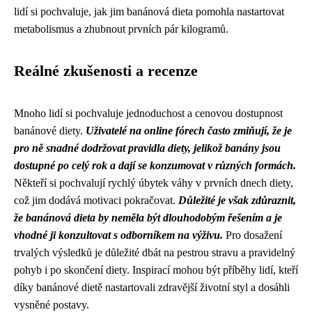
lidí si pochvaluje, jak jim banánová dieta pomohla nastartovat
metabolismus a zhubnout prvních pár kilogramů.
Reálné zkušenosti a recenze
Mnoho lidí si pochvaluje jednoduchost a cenovou dostupnost
banánové diety.
Uživatelé na online fórech často zmiňují, že je
pro ně snadné dodržovat pravidla diety, jelikož banány jsou
dostupné po celý rok a dají se konzumovat v různých formách.
Někteří si pochvalují rychlý úbytek váhy v prvních dnech diety,
což jim dodává motivaci pokračovat.
Důležité je však zdůraznit,
že banánová dieta by neměla být dlouhodobým řešením a je
vhodné ji konzultovat s odborníkem na výživu.
Pro dosažení
trvalých výsledků je důležité dbát na pestrou stravu a pravidelný
pohyb i po skončení diety. Inspirací mohou být příběhy lidí, kteří
díky banánové dietě nastartovali zdravější životní styl a dosáhli
vysněné postavy.