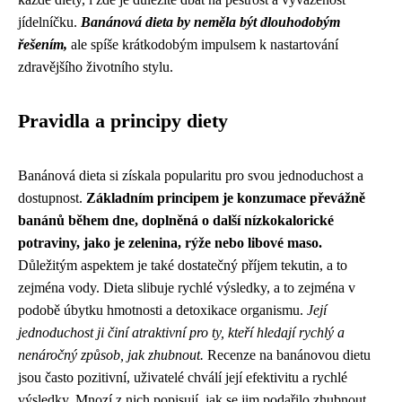
jídelníčku.
Banánová dieta by neměla být dlouhodobým
řešením,
ale spíše krátkodobým impulsem k nastartování
zdravějšího životního stylu.
Pravidla a principy diety
Banánová dieta si získala popularitu pro svou jednoduchost a
dostupnost.
Základním principem je konzumace převážně
banánů během dne, doplněná o další nízkokalorické
potraviny, jako je zelenina, rýže nebo libové maso.
Důležitým aspektem je také dostatečný příjem tekutin, a to
zejména vody. Dieta slibuje rychlé výsledky, a to zejména v
podobě úbytku hmotnosti a detoxikace organismu.
Její
jednoduchost ji činí atraktivní pro ty, kteří hledají rychlý a
nenáročný způsob, jak zhubnout.
Recenze na banánovou dietu
jsou často pozitivní, uživatelé chválí její efektivitu a rychlé
výsledky. Mnozí z nich popisují, jak se jim podařilo zhubnout