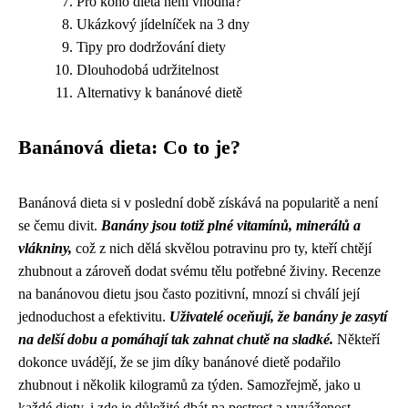
Pro koho dieta není vhodná?
Ukázkový jídelníček na 3 dny
Tipy pro dodržování diety
Dlouhodobá udržitelnost
Alternativy k banánové dietě
Banánová dieta: Co to je?
Banánová dieta si v poslední době získává na popularitě a není
se čemu divit.
Banány jsou totiž plné vitamínů, minerálů a
vlákniny,
což z nich dělá skvělou potravinu pro ty, kteří chtějí
zhubnout a zároveň dodat svému tělu potřebné živiny. Recenze
na banánovou dietu jsou často pozitivní, mnozí si chválí její
jednoduchost a efektivitu.
Uživatelé oceňují, že banány je zasytí
na delší dobu a pomáhají tak zahnat chutě na sladké.
Někteří
dokonce uvádějí, že se jim díky banánové dietě podařilo
zhubnout i několik kilogramů za týden. Samozřejmě, jako u
každé diety, i zde je důležité dbát na pestrost a vyváženost