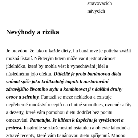
stravovacích
návycích
Nevýhody a rizika
Je pravdou, že jako u každé diety, i u banánové je potřeba zvážit
možná úskalí. Některým lidem může vadit jednotvárnost
jídelníčku, která by mohla vést k vynechávání jídel a
následnému jojo efektu.
Důležité je proto banánovou dietu
vnímat spíše jako krátkodobý impulz k nastartování
zdravějšího životního stylu a kombinovat ji s dalšími druhy
ovoce a zeleniny.
Fantazii se meze nekladou a existuje
nepřeberné množství receptů na chutné smoothies, ovocné saláty
a dezerty, které vám pomohou dietu dodržet bez pocitu
omezování.
Pamatujte, že klíčem k úspěchu je vyváženost a
pestrost.
Inspirujte se zkušenostmi ostatních a objevte lahodné a
zdravé recepty, které vám banánovou dietu zpříjemní. Mnoho