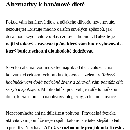
Alternativy k banánové dietě
Pokud vám banánová dieta z nějakého důvodu nevyhovuje,
nezoufejte! Existuje mnoho dalších skvělých způsobů, jak
dosáhnout svých cílů v oblasti zdraví a hubnutí.
Důležité je
najít si takový stravovací plán, který vám bude vyhovovat a
který budete schopni dlouhodobě dodržovat.
Skvělou alternativou může být například dieta založená na
konzumaci celozrnných produktů, ovoce a zeleniny.
Takový
jídelníček vám dodá potřebné živiny a zároveň vám pomůže cítit
se sytí a spokojení.
Mnoho lidí si pochvaluje i středomořskou
dietu, která je bohatá na olivový olej, ryby, zeleninu a ovoce.
Nezapomínejte ani na důležitost pohybu! Pravidelná fyzická
aktivita vám pomůže nejen spálit kalorie, ale také zlepšit náladu
a posílit vaše zdraví.
Ať už se rozhodnete pro jakoukoli cestu,