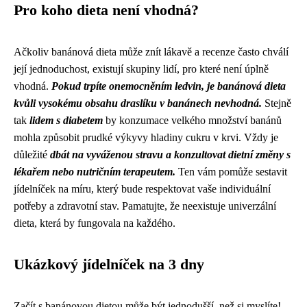
Pro koho dieta není vhodná?
Ačkoliv banánová dieta může znít lákavě a recenze často chválí
její jednoduchost, existují skupiny lidí, pro které není úplně
vhodná.
Pokud trpíte onemocněním ledvin, je banánová dieta
kvůli vysokému obsahu draslíku v banánech nevhodná.
Stejně
tak
lidem s diabetem
by konzumace velkého množství banánů
mohla způsobit prudké výkyvy hladiny cukru v krvi. Vždy je
důležité
dbát na vyváženou stravu a konzultovat dietní změny s
lékařem nebo nutričním terapeutem.
Ten vám pomůže sestavit
jídelníček na míru, který bude respektovat vaše individuální
potřeby a zdravotní stav. Pamatujte, že neexistuje univerzální
dieta, která by fungovala na každého.
Ukázkový jídelníček na 3 dny
Začít s banánovou dietou může být jednodušší, než si myslíte!