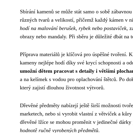
Sbírání kamenů se může stát samo o sobě zábavnou 
různých tvarů a velikostí, přičemž každý kámen v n
hodí na malování berušek, rybek nebo postaviček
, 
obrazy nebo mandaly. Při sběru je důležité dbát na 
Příprava materiálů je klíčová pro úspěšné tvoření.
kameny nejlépe hodí díky své krycí schopnosti a od
umožní dětem pracovat s detaily i většími ploch
a na kelímek s vodou pro oplachování štětců. Po 
který zajistí dlouhou životnost výtvorů.
Dřevěné předměty nabízejí ještě širší možnosti tvoř
marketech, nebo si vyrobit vlastní z větviček a kůr
dřevěné lžíce se mohou proměnit v jedinečné dárky 
hodnotě ručně vyrobených předmětů
.