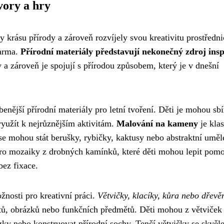
vory a hry
ly krásu přírody a zároveň rozvíjely svou kreativitu prostředn
darma.
Přírodní materiály představují nekonečný zdroj insp
y a zároveň je spojují s přírodou způsobem, který je v dnešní
enější přírodní materiály pro letní tvoření. Děti je mohou sbí
využít k nejrůznějším aktivitám.
Malování na kameny
je kla
se mohou stát berušky, rybičky, kaktusy nebo abstraktní umě
pro mozaiky z drobných kamínků, které děti mohou lepit pomo
bez fixace.
nosti pro kreativní práci.
Větvičky, klacíky, kůra nebo dřevě
ktů, obrázků nebo funkčních předmětů. Děti mohou z větviček 
zky nebo konstruovat přírodní sochy. Tenčí větvičky se skvěl