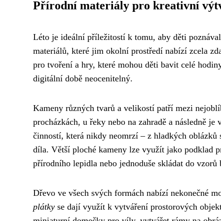
Přírodní materiály pro kreativní výt
Léto je ideální příležitostí k tomu, aby děti poznáva
materiálů, které jim okolní prostředí nabízí zcela z
pro tvoření a hry, které mohou děti bavit celé hodin
digitální době neocenitelný.
Kameny různých tvarů a velikostí patří mezi nejoblíb
procházkách, u řeky nebo na zahradě a následně je 
činností, která nikdy neomrzí – z hladkých oblázků 
díla. Větší ploché kameny lze využít jako podklad 
přírodního lepidla nebo jednoduše skládat do vzorů 
Dřevo ve všech svých formách nabízí nekonečné mož
plátky
se dají využít k vytváření prostorových obje
miniaturní domečky pro víly, vytvářet rámy na obrá