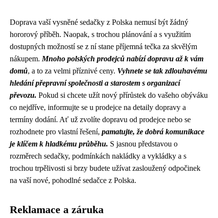
Doprava vaší vysněné sedačky z Polska nemusí být žádný
hororový příběh. Naopak, s trochou plánování a s využitím
dostupných možností se z ní stane příjemná tečka za skvělým
nákupem.
Mnoho polských prodejců nabízí dopravu až k vám
domů
, a to za velmi příznivé ceny.
Vyhnete se tak zdlouhavému
hledání přepravní společnosti a starostem s organizací
převozu.
Pokud si chcete užít nový přírůstek do vašeho obýváku
co nejdříve, informujte se u prodejce na detaily dopravy a
termíny dodání. Ať už zvolíte dopravu od prodejce nebo se
rozhodnete pro vlastní řešení,
pamatujte, že dobrá komunikace
je klíčem k hladkému průběhu.
S jasnou představou o
rozměrech sedačky, podmínkách nakládky a vykládky a s
trochou trpělivosti si brzy budete užívat zasloužený odpočinek
na vaší nové, pohodlné sedačce z Polska.
Reklamace a záruka