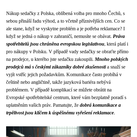
Nákup sedačky z Polska, oblíbená volba pro mnoho Čechů, s
sebou přináší řadu výhod, a to včetně příznivějších cen. Co se
ale stane, když se vyskytne problém a je potřeba reklamace? I
když se jedná o nákup v zahraničí, nemusíte se obávat.
Práva
spotřebitelů jsou chráněna evropskou legislativou
, která platí i
pro nákupy v Polsku. V případě vady sedačky se obraťte přímo
na prodejce, u kterého jste sedačku zakoupili.
Mnoho polských
prodejců má s českými zákazníky dobré zkušenosti
a snaží se
vyjít vstříc jejich požadavkům. Komunikace často probíhá v
češtině nebo angličtině, takže jazyková bariéra nebývá
problémem. V případě komplikací se můžete obrátit na
Evropské spotřebitelské centrum, které vám bezplatně poradí s
uplatněním vašich práv. Pamatujte, že
dobrá komunikace a
trpělivost jsou klíčem k úspěšnému vyřešení reklamace
.