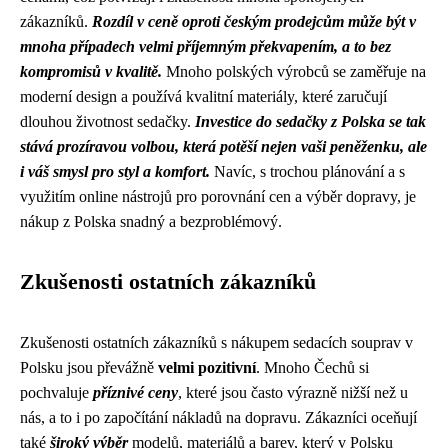
zákazníků.
Rozdíl v ceně oproti českým prodejcům může být v
mnoha případech velmi příjemným překvapením, a to bez
kompromisů v kvalitě.
Mnoho polských výrobců se zaměřuje na
moderní design a používá kvalitní materiály, které zaručují
dlouhou životnost sedačky.
Investice do sedačky z Polska se tak
stává prozíravou volbou, která potěší nejen vaši peněženku, ale
i váš smysl pro styl a komfort.
Navíc, s trochou plánování a s
využitím online nástrojů pro porovnání cen a výběr dopravy, je
nákup z Polska snadný a bezproblémový.
Zkušenosti ostatních zákazníků
Zkušenosti ostatních zákazníků s nákupem sedacích souprav v
Polsku jsou převážně
velmi pozitivní
. Mnoho Čechů si
pochvaluje
příznivé ceny
, které jsou často výrazně nižší než u
nás, a to i po započítání nákladů na dopravu. Zákazníci oceňují
také
široký výběr
modelů, materiálů a barev, který v Polsku