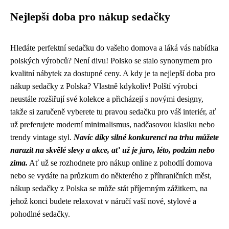
Nejlepší doba pro nákup sedačky
Hledáte perfektní sedačku do vašeho domova a láká vás nabídka
polských výrobců? Není divu! Polsko se stalo synonymem pro
kvalitní nábytek za dostupné ceny. A kdy je ta nejlepší doba pro
nákup sedačky z Polska? Vlastně kdykoliv! Polští výrobci
neustále rozšiřují své kolekce a přicházejí s novými designy,
takže si zaručeně vyberete tu pravou sedačku pro váš interiér, ať
už preferujete moderní minimalismus, nadčasovou klasiku nebo
trendy vintage styl.
Navíc díky silné konkurenci na trhu můžete
narazit na skvělé slevy a akce, ať už je jaro, léto, podzim nebo
zima.
Ať už se rozhodnete pro nákup online z pohodlí domova
nebo se vydáte na průzkum do některého z příhraničních měst,
nákup sedačky z Polska se může stát příjemným zážitkem, na
jehož konci budete relaxovat v náručí vaší nové, stylové a
pohodlné sedačky.