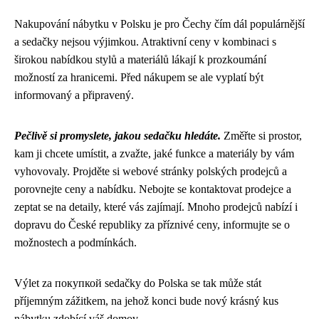
Nakupování nábytku v Polsku je pro Čechy čím dál populárnější
a sedačky nejsou výjimkou. Atraktivní ceny v kombinaci s
širokou nabídkou stylů a materiálů lákají k prozkoumání
možností za hranicemi. Před nákupem se ale vyplatí být
informovaný a připravený.
Pečlivě si promyslete, jakou sedačku hledáte.
Změřte si prostor,
kam ji chcete umístit, a zvažte, jaké funkce a materiály by vám
vyhovovaly. Projděte si webové stránky polských prodejců a
porovnejte ceny a nabídku. Nebojte se kontaktovat prodejce a
zeptat se na detaily, které vás zajímají. Mnoho prodejců nabízí i
dopravu do České republiky za příznivé ceny, informujte se o
možnostech a podmínkách.
Výlet za покупкой sedačky do Polska se tak může stát
příjemným zážitkem, na jehož konci bude nový krásný kus
nábytku zdobící váš domov.