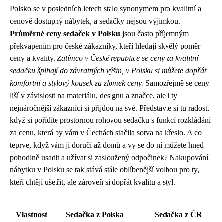
Polsko se v posledních letech stalo synonymem pro kvalitní a
cenově dostupný nábytek, a sedačky nejsou výjimkou.
Průměrné ceny sedaček v Polsku
jsou často příjemným
překvapením pro české zákazníky, kteří hledají skvělý poměr
ceny a kvality.
Zatímco v České republice se ceny za kvalitní
sedačku šplhají do závratných výšin, v Polsku si můžete dopřát
komfortní a stylový kousek za zlomek ceny.
Samozřejmě se ceny
liší v závislosti na materiálu, designu a značce, ale i ty
nejnáročnější zákazníci si přijdou na své. Představte si tu radost,
když si pořídíte prostornou rohovou sedačku s funkcí rozkládání
za cenu, která by vám v Čechách stačila sotva na křeslo. A co
teprve, když vám ji doručí až domů a vy se do ní můžete hned
pohodlně usadit a užívat si zasloužený odpočinek? Nakupování
nábytku v Polsku se tak stává stále oblíbenější volbou pro ty,
kteří chtějí ušetřit, ale zároveň si dopřát kvalitu a styl.
Vlastnost
Sedačka z Polska
Sedačka z ČR