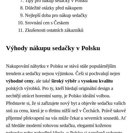
Tipy pro nákup sedačky v Polsku
Důležité otázky před nákupem
Nejlepší doba pro nákup sedačky
Srovnání cen s Českem
Zkušenosti ostatních zákazníků
Výhody nákupu sedačky v Polsku
Nakupování nábytku v Polsku se stává stále populárnějším
trendem a sedačky nejsou výjimkou. Češi si pochvalují nejen
výhodné ceny
, ale také
široký výběr
a
vysokou kvalitu
polských výrobků. Pro ty, kteří hledají originální design a
nechtějí utrácet horentní sumy, je Polsko ideální volbou.
Představte si, že si zařizujete nový byt a objevíte sedačku vašich
snů za cenu, která je o třetinu nižší než v Čechách. Právě takové
příjemné překvapení na vás může čekat u severních sousedů. Ať
už hledáte moderní rohovou sedačku, elegantní koženou
pohovku nebo pohodlné křeslo, v Polsku si zaručeně vyberete.