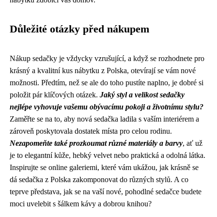
Důležité otázky před nákupem
Nákup sedačky je vždycky vzrušující, a když se rozhodnete pro
krásný a kvalitní kus nábytku z Polska, otevírají se vám nové
možnosti. Předtím, než se ale do toho pustíte naplno, je dobré si
položit pár klíčových otázek.
Jaký styl a velikost sedačky
nejlépe vyhovuje vašemu obývacímu pokoji a životnímu stylu?
Zaměřte se na to, aby nová sedačka ladila s vaším interiérem a
zároveň poskytovala dostatek místa pro celou rodinu.
Nezapomeňte také prozkoumat různé materiály a barvy
, ať už
je to elegantní kůže, hebký velvet nebo praktická a odolná látka.
Inspirujte se online galeriemi, které vám ukážou, jak krásně se
dá sedačka z Polska zakomponovat do různých stylů. A co
teprve představa, jak se na vaší nové, pohodlné sedačce budete
moci uvelebit s šálkem kávy a dobrou knihou?