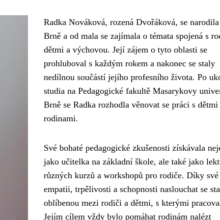
Radka Nováková, rozená Dvořáková, se narodila
Brně a od mala se zajímala o témata spojená s ro
dětmi a výchovou. Její zájem o tyto oblasti se
prohluboval s každým rokem a nakonec se staly
nedílnou součástí jejího profesního života. Po uk
studia na Pedagogické fakultě Masarykovy univer
Brně se Radka rozhodla věnovat se práci s dětmi
rodinami.
Své bohaté pedagogické zkušenosti získávala nej
jako učitelka na základní škole, ale také jako lek
různých kurzů a workshopů pro rodiče. Díky své
empatii, trpělivosti a schopnosti naslouchat se sta
oblíbenou mezi rodiči a dětmi, s kterými pracova
Jejím cílem vždy bylo pomáhat rodinám nalézt