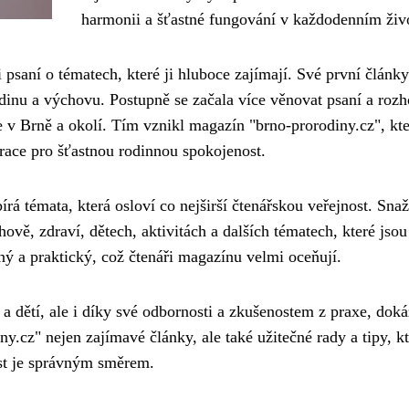
harmonii a šťastné fungování v každodenním živ
saní o tématech, které ji hluboce zajímají. Své první články
inu a výchovu. Postupně se začala více věnovat psaní a rozh
e v Brně a okolí. Tím vznikl magazín "brno-prorodiny.cz", kte
irace pro šťastnou rodinnou spokojenost.
á témata, která osloví co nejširší čtenářskou veřejnost. Snaž
ově, zdraví, dětech, aktivitách a dalších tématech, které jsou
učný a praktický, což čtenáři magazínu velmi oceňují.
dětí, ale i díky své odbornosti a zkušenostem z praxe, doká
cz" nejen zajímavé články, ale také užitečné rady a tipy, kt
st je správným směrem.