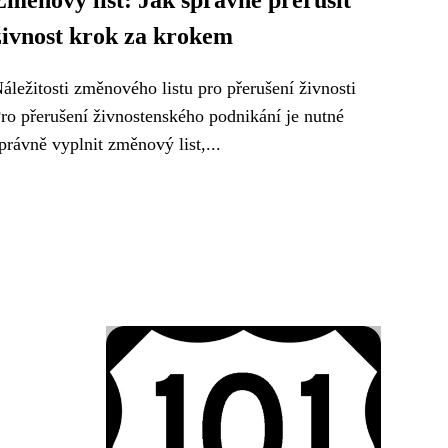
Změnový list: Jak správně přerušit
živnost krok za krokem
áležitosti změnového listu pro přerušení živnosti
ro přerušení živnostenského podnikání je nutné
právně vyplnit změnový list,...