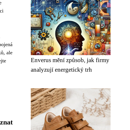
e
ci
a
pojená
ů, ale
Enverus mění způsob, jak firmy
jte
analyzují energetický trh
oznat