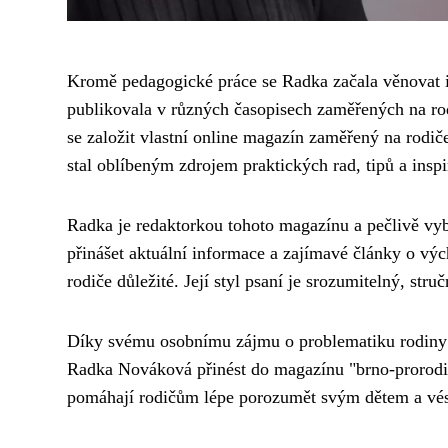
Kromě pedagogické práce se Radka začala věnovat i p
publikovala v různých časopisech zaměřených na rod
se založit vlastní online magazín zaměřený na rodič
stal oblíbeným zdrojem praktických rad, tipů a insp
Radka je redaktorkou tohoto magazínu a pečlivě vybír
přinášet aktuální informace a zajímavé články o vých
rodiče důležité. Její styl psaní je srozumitelný, str
Díky svému osobnímu zájmu o problematiku rodiny a 
Radka Nováková přinést do magazínu "brno-prorodiny.
pomáhají rodičům lépe porozumět svým dětem a vé