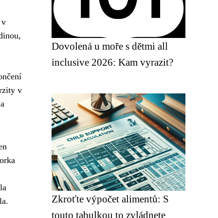
 v
dinou,
Dovolená u moře s dětmi all
inclusive 2026: Kam vyrazit?
ončení
zity v
 a
en
torka
la
Zkroťte výpočet alimentů: S
la.
touto tabulkou to zvládnete