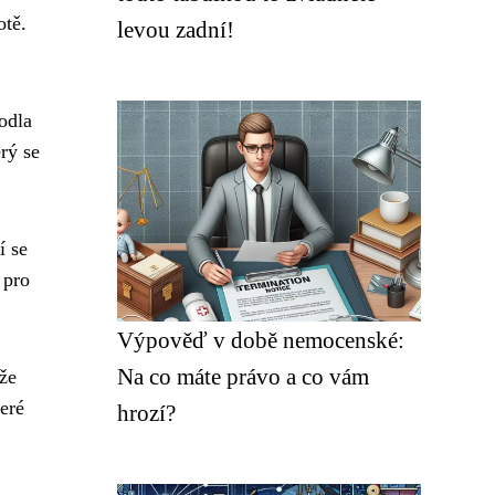
otě.
levou zadní!
odla
rý se
í se
 pro
Výpověď v době nemocenské:
Na co máte právo a co vám
že
eré
hrozí?