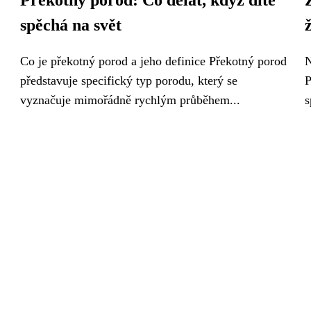
Překotný porod: Co dělat, když dítě
spěchá na svět
Co je překotný porod a jeho definice Překotný porod
N
představuje specifický typ porodu, který se
P
vyznačuje mimořádně rychlým průběhem...
s