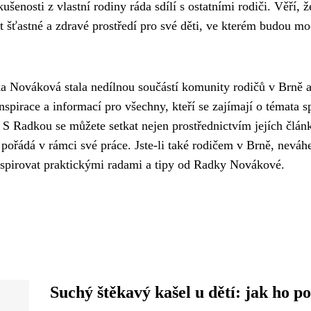
enosti z vlastní rodiny ráda sdílí s ostatními rodiči. Věří, ž
 šťastné a zdravé prostředí pro své děti, ve kterém budou mo
ka Nováková stala nedílnou součástí komunity rodičů v Brně 
nspirace a informací pro všechny, kteří se zajímají o témata s
 Radkou se můžete setkat nejen prostřednictvím jejích článk
 pořádá v rámci své práce. Jste-li také rodičem v Brně, neváhe
inspirovat praktickými radami a tipy od Radky Novákové.
Suchý štěkavý kašel u dětí: jak ho p